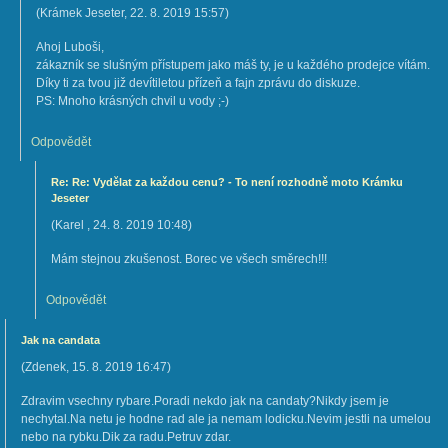
(
Krámek Jeseter
,
22. 8. 2019
15:57
)
Ahoj Luboši,
zákazník se slušným přístupem jako máš ty, je u každého prodejce vítám.
Díky ti za tvou již devítiletou přízeň a fajn zprávu do diskuze.
PS: Mnoho krásných chvil u vody ;-)
Odpovědět
Re: Re: Vydělat za každou cenu? - To není rozhodně moto Krámku
Jeseter
(
Karel
,
24. 8. 2019
10:48
)
Mám stejnou zkušenost. Borec ve všech směrech!!!
Odpovědět
Jak na candata
(
Zdenek
,
15. 8. 2019
16:47
)
Zdravim vsechny rybare.Poradi nekdo jak na candaty?Nikdy jsem je
nechytal.Na netu je hodne rad ale ja nemam lodicku.Nevim jestli na umelou
nebo na rybku.Dik za radu.Petruv zdar.