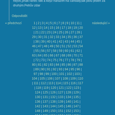
nejvíc,jinak ranec štik a když narazím na candáty,tak jdou jeden za
druhým.Petrův zdar
Odpovědět
« předchozí
1
|
2
|
3
|
4
|
5
|
6
|
7
|
8
|
9
|
10
|
11
|
následující »
12
|
13
|
14
|
15
|
16
|
17
|
18
|
19
|
20
|
21
|
22
|
23
|
24
|
25
|
26
|
27
|
28
|
29
|
30
|
31
|
32
|
33
|
34
|
35
|
36
|
37
|
38
|
39
|
40
|
41
|
42
|
43
|
44
|
45
|
46
|
47
|
48
|
49
|
50
|
51
|
52
|
53
|
54
|
55
|
56
|
57
|
58
|
59
|
60
|
61
|
62
|
63
|
64
|
65
|
66
|
67
|
68
|
69
|
70
|
71
|
72
|
73
|
74
|
75
|
76
|
77
|
78
|
79
|
80
|
81
|
82
|
83
|
84
|
85
|
86
|
87
|
88
|
89
|
90
|
91
|
92
|
93
|
94
|
95
|
96
|
97
|
98
|
99
|
100
|
101
|
102
|
103
|
104
|
105
|
106
|
107
|
108
|
109
|
110
|
111
|
112
|
113
|
114
|
115
|
116
|
117
|
118
|
119
|
120
|
121
|
122
|
123
|
124
|
125
|
126
|
127
|
128
|
129
|
130
|
131
|
132
|
133
|
134
|
135
|
136
|
137
|
138
|
139
|
140
|
141
|
142
|
143
|
144
|
145
|
146
|
147
|
148
|
149
|
150
|
151
|
152
|
153
|