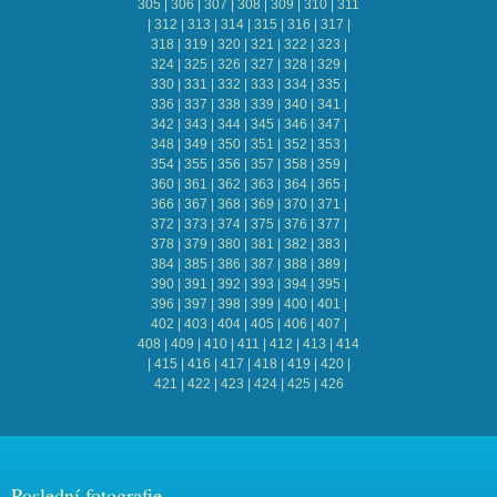
305
|
306
|
307
|
308
|
309
|
310
|
311
|
312
|
313
|
314
|
315
|
316
|
317
|
318
|
319
|
320
|
321
|
322
|
323
|
324
|
325
|
326
|
327
|
328
|
329
|
330
|
331
|
332
|
333
|
334
|
335
|
336
|
337
|
338
|
339
|
340
|
341
|
342
|
343
|
344
|
345
|
346
|
347
|
348
|
349
|
350
|
351
|
352
|
353
|
354
|
355
|
356
|
357
|
358
|
359
|
360
|
361
|
362
|
363
|
364
|
365
|
366
|
367
|
368
|
369
|
370
|
371
|
372
|
373
|
374
|
375
|
376
|
377
|
378
|
379
|
380
|
381
|
382
|
383
|
384
|
385
|
386
|
387
|
388
|
389
|
390
|
391
|
392
|
393
|
394
|
395
|
396
|
397
|
398
|
399
|
400
|
401
|
402
|
403
|
404
|
405
|
406
|
407
|
408
|
409
|
410
|
411
|
412
|
413
|
414
|
415
|
416
|
417
|
418
|
419
|
420
|
421
|
422
|
423
|
424
|
425
|
426
Poslední fotografie