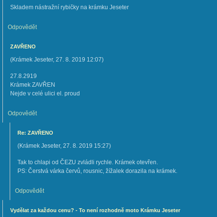
Skladem nástražní rybičky na krámku Jeseter
Odpovědět
ZAVŘENO
(
Krámek Jeseter
,
27. 8. 2019
12:07
)
27.8.2919
Krámek ZAVŘEN
Nejde v celé ulici el. proud
Odpovědět
Re: ZAVŘENO
(
Krámek Jeseter
,
27. 8. 2019
15:27
)
Tak to chlapi od ČEZU zvládli rychle. Krámek otevřen.
PS: Čerstvá várka červů, rousnic, žížalek dorazila na krámek.
Odpovědět
Vydělat za každou cenu? - To není rozhodně moto Krámku Jeseter