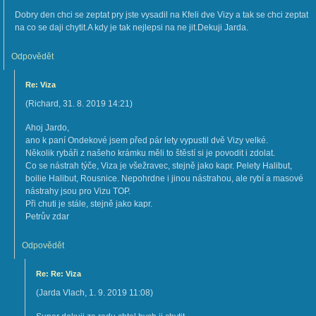
Dobry den chci se zeptat pry jste vysadil na Kfeli dve Vizy a tak se chci zeptat
na co se daji chytit.A kdy je tak nejlepsi na ne jit.Dekuji Jarda.
Odpovědět
Re: Viza
(
Richard
,
31. 8. 2019
14:21
)
Ahoj Jardo,
ano k paní Ondekové jsem před pár lety vypustil dvě Vizy velké.
Několik rybáři z našeho krámku měli to štěstí si je povodit i zdolat.
Co se nástrah týče, Viza je všežravec, stejně jako kapr. Pelety Halibut,
boilie Halibut, Rousnice. Nepohrdne i jinou nástrahou, ale rybí a masové
nástrahy jsou pro Vizu TOP.
Při chuti je stále, stejně jako kapr.
Petrův zdar
Odpovědět
Re: Re: Viza
(
Jarda Vlach
,
1. 9. 2019
11:08
)