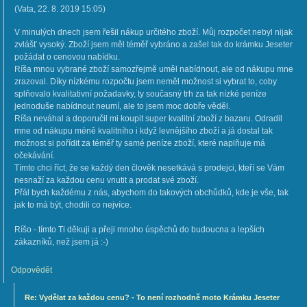
(
Vata
,
22. 8. 2019
15:05
)
V minulých dnech jsem řešil nákup určitého zboží. Můj rozpočet nebyl nijak
zvlášť vysoký. Zboží jsem měl téměř vybráno a zašel tak do krámku Jeseter
požádat o cenovou nabídku.
Ríša mnou vybrané zboží samozřejmě uměl nabídnout, ale od nákupu mne
zrazoval. Díky nízkému rozpočtu jsem neměl možnost si vybrat to, coby
splňovalo kvalitativní požadavky, ty současný trh za tak nízké peníze
jednoduše nabídnout neumí, ale to jsem moc dobře věděl.
Ríša neváhal a doporučil mi koupit super kvalitní zboží z bazaru. Odradil
mne od nákupu méně kvalitního i když levnějšího zboží a já dostal tak
možnost si pořídit za téměř ty samé peníze zboží, které naplňuje má
očekávání.
Tímto chci říct, že se každý den člověk nesetkává s prodejci, kteří se Vám
nesnaží za každou cenu vnutit a prodat své zboží.
Přál bych každému z nás, abychom do takových obchůdků, kde je vše, tak
jak to má být, chodili co nejvíce.
Ríšo - tímto Ti děkuji a přeji mnoho úspěchů do budoucna a lepších
zákazníků, než jsem já :-)
Odpovědět
Re: Vydělat za každou cenu? - To není rozhodně moto Krámku Jeseter