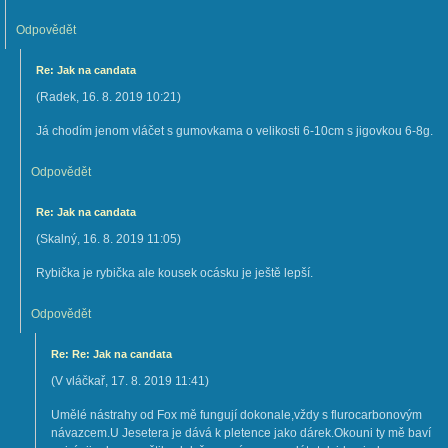
Odpovědět
Re: Jak na candata
(
Radek
,
16. 8. 2019
10:21
)
Já chodím jenom vláčet s gumovkama o velikosti 6-10cm s jigovkou 6-8g.
Odpovědět
Re: Jak na candata
(
Skalný
,
16. 8. 2019
11:05
)
Rybička je rybička ale kousek ocásku je ještě lepší.
Odpovědět
Re: Re: Jak na candata
(
V vláčkař
,
17. 8. 2019
11:41
)
Umělé nástrahy od Fox mě fungují dokonale,vždy s flurocarbonovým
návazcem.U Jesetera je dává k pletence jako dárek.Okouni ty mě baví