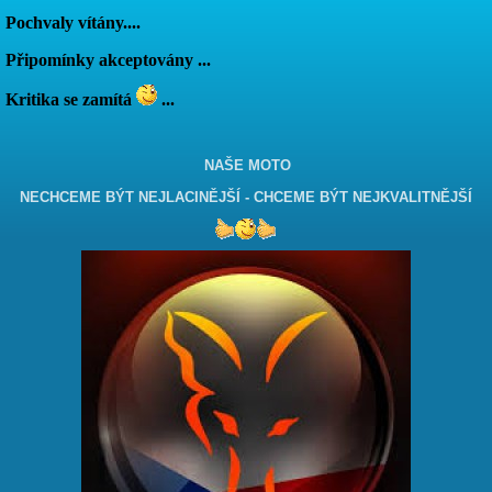
Pochvaly vítány....
Připomínky akceptovány ...
Kritika se zamítá
...
NAŠE MOTO
NECHCEME BÝT NEJLACINĚJŠÍ - CHCEME BÝT NEJKVALITNĚJŠÍ