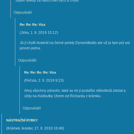
Super dekuji za radu.chtel bych ji chytit.
Odpovědět
Re: Re: Re: Viza
(
Jirka
,
1. 9. 2019
15:12
)
Já jí chytil dvakrát na černé pelety Dynamitbatis ale už je tam prý asi
jenom jedna.
Odpovědět
Re: Re: Re: Re: Viza
(
Peťula
,
2. 9. 2019
9:23
)
Ahoj všechny zdravím, také se mi jí podařilo několikrát zdolat a
vždy na Halibutky 16mm od Richarda z krámku.
Odpovědět
NÁSTRAŽNÍ RYBKY
(
Krámek Jeseter
,
27. 8. 2019
16:48
)