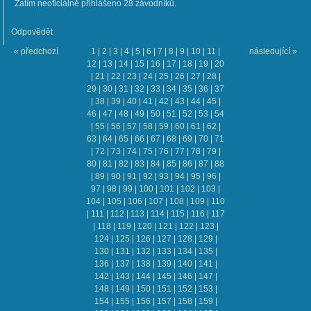
Zatím neoficiálně přihlášeno 28 závodníků.
Odpovědět
« předchozí
1
|
2
|
3
|
4
|
5
|
6
|
7
|
8
|
9
|
10
|
11
|
následující »
12
|
13
|
14
|
15
|
16
|
17
|
18
|
19
|
20
|
21
|
22
|
23
|
24
|
25
|
26
|
27
|
28
|
29
|
30
|
31
|
32
|
33
|
34
|
35
|
36
|
37
|
38
|
39
|
40
|
41
|
42
|
43
|
44
|
45
|
46
|
47
|
48
|
49
|
50
|
51
|
52
|
53
|
54
|
55
|
56
|
57
|
58
|
59
|
60
|
61
|
62
|
63
|
64
|
65
|
66
|
67
|
68
|
69
|
70
|
71
|
72
|
73
|
74
|
75
|
76
|
77
|
78
|
79
|
80
|
81
|
82
|
83
|
84
|
85
|
86
|
87
|
88
|
89
|
90
|
91
|
92
|
93
|
94
|
95
|
96
|
97
|
98
|
99
|
100
|
101
|
102
|
103
|
104
|
105
|
106
|
107
|
108
|
109
|
110
|
111
|
112
|
113
|
114
|
115
|
116
|
117
|
118
|
119
|
120
|
121
|
122
|
123
|
124
|
125
|
126
|
127
|
128
|
129
|
130
|
131
|
132
|
133
|
134
|
135
|
136
|
137
|
138
|
139
|
140
|
141
|
142
|
143
|
144
|
145
|
146
|
147
|
148
|
149
|
150
|
151
|
152
|
153
|
154
|
155
|
156
|
157
|
158
|
159
|