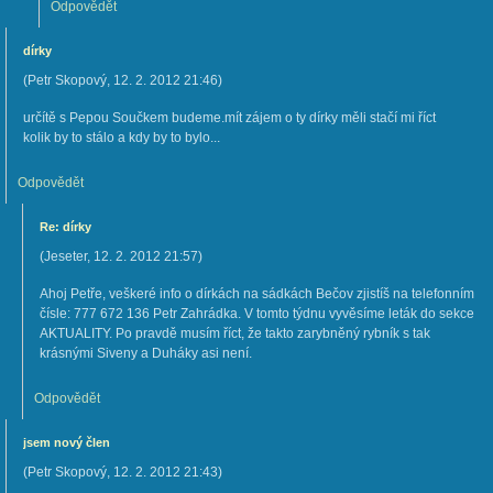
Odpovědět
dírky
(
Petr Skopový
,
12. 2. 2012
21:46
)
určítě s Pepou Součkem budeme.mít zájem o ty dírky měli stačí mi říct
kolik by to stálo a kdy by to bylo...
Odpovědět
Re: dírky
(
Jeseter
,
12. 2. 2012
21:57
)
Ahoj Petře, veškeré info o dírkách na sádkách Bečov zjistíš na telefonním
čísle: 777 672 136 Petr Zahrádka. V tomto týdnu vyvěsíme leták do sekce
AKTUALITY. Po pravdě musím říct, že takto zarybněný rybník s tak
krásnými Siveny a Duháky asi není.
Odpovědět
jsem nový člen
(
Petr Skopový
,
12. 2. 2012
21:43
)