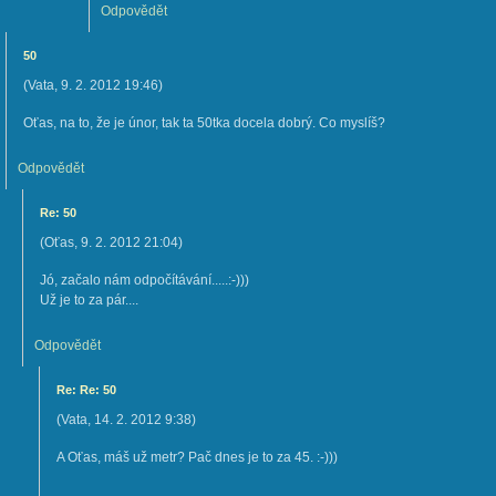
Odpovědět
50
(
Vata
,
9. 2. 2012
19:46
)
Oťas, na to, že je únor, tak ta 50tka docela dobrý. Co myslíš?
Odpovědět
Re: 50
(
Oťas
,
9. 2. 2012
21:04
)
Jó, začalo nám odpočítávání.....:-)))
Už je to za pár....
Odpovědět
Re: Re: 50
(
Vata
,
14. 2. 2012
9:38
)
A Oťas, máš už metr? Pač dnes je to za 45. :-)))