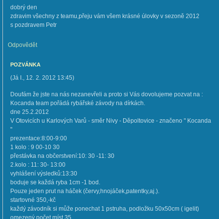
dobrý den
zdravim všechny z teamu,přeju vám všem krásné úlovky v sezoně 2012
s pozdravem Petr
Odpovědět
POZVÁNKA
(
Já I.
,
12. 2. 2012
13:45
)
Doufám že jste na nás nezanevřeli a proto si Vás dovolujeme pozvat na :
Kocanda team pořádá rybářské závody na dírkách.
dne 25.2.2012
V Otovicích u Karlových Varů - směr Nivy - Děpoltovice - značeno " Kocanda
"
prezentace:8:00-9:00
1 kolo : 9 00-10 30
přestávka na občerstvení:10: 30 -11: 30
2.kolo : 11: 30- 13:00
vyhlášení výsledků:13:30
boduje se každá ryba 1cm -1 bod.
Pouze jeden prut na háček (červy,hnojáček,patentky,aj.).
startovné 350,-kč
každý závodník si může ponechat 1 pstruha, podložku 50x50cm ( igelit)
omezený počet míst 35.