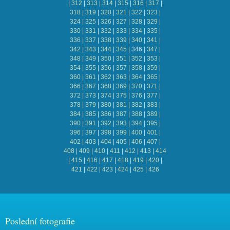
|
312
|
313
|
314
|
315
|
316
|
317
|
318
|
319
|
320
|
321
|
322
|
323
|
324
|
325
|
326
|
327
|
328
|
329
|
330
|
331
|
332
|
333
|
334
|
335
|
336
|
337
|
338
|
339
|
340
|
341
|
342
|
343
|
344
|
345
|
346
|
347
|
348
|
349
|
350
|
351
|
352
|
353
|
354
|
355
|
356
|
357
|
358
|
359
|
360
|
361
|
362
|
363
|
364
|
365
|
366
|
367
|
368
|
369
|
370
|
371
|
372
|
373
|
374
|
375
|
376
|
377
|
378
|
379
|
380
|
381
|
382
|
383
|
384
|
385
|
386
|
387
|
388
|
389
|
390
|
391
|
392
|
393
|
394
|
395
|
396
|
397
|
398
|
399
|
400
|
401
|
402
|
403
|
404
|
405
|
406
|
407
|
408
|
409
|
410
|
411
|
412
|
413
|
414
|
415
|
416
|
417
|
418
|
419
|
420
|
421
|
422
|
423
|
424
|
425
|
426
Poslední fotografie