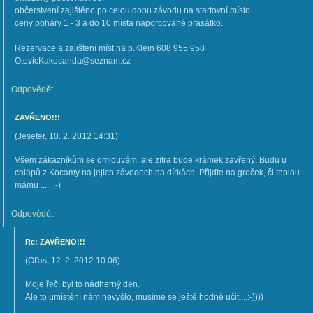
občerstvení zajištěno po celou dobu závodu na startovní místo.
ceny poháry 1 - 3 a do 10 místa naporcované prasátko.
Rezervace a zajištení míst na p.Klein 608 955 958
OtovicKakocanda@seznam.cz
Odpovědět
ZAVŘENO!!!
(
Jeseter
,
10. 2. 2012
14:31
)
Všem zákazníkům se omlouvám, ale zítra bude krámek zavřený. Budu u
chlapů z Kocamy na jejich závodech na dírkách. Přijďte na groček, či teplou
mámu ..... ;-)
Odpovědět
Re: ZAVŘENO!!!
(
Oťas
,
12. 2. 2012
10:06
)
Moje řeč, byl to nádherný den.
Ale to umístění nám nevyšlo, musíme se ještě hodně učit....:-))))