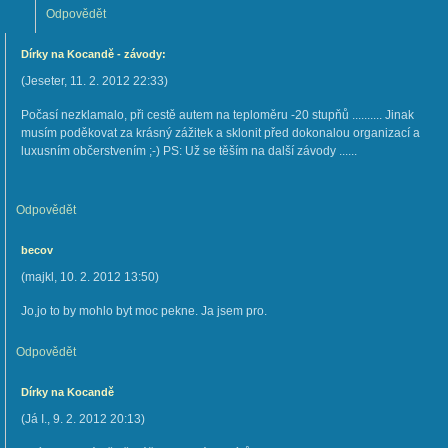
Odpovědět
Dírky na Kocandě - závody:
(
Jeseter
,
11. 2. 2012
22:33
)
Počasí nezklamalo, při cestě autem na teploměru -20 stupňů .......... Jinak
musím poděkovat za krásný zážitek a sklonit před dokonalou organizací a
luxusním občerstvením ;-) PS: Už se těším na další závody ......
Odpovědět
becov
(
majkl
,
10. 2. 2012
13:50
)
Jo,jo to by mohlo byt moc pekne. Ja jsem pro.
Odpovědět
Dírky na Kocandě
(
Já I.
,
9. 2. 2012
20:13
)