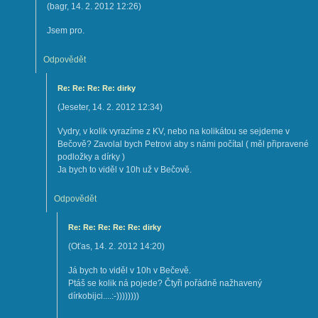
(
bagr
,
14. 2. 2012
12:26
)
Jsem pro.
Odpovědět
Re: Re: Re: Re: dirky
(
Jeseter
,
14. 2. 2012
12:34
)
Vydry, v kolik vyrazíme z KV, nebo na kolikátou se sejdeme v
Bečově? Zavolal bych Petrovi aby s námi počítal ( měl připravené
podložky a dírky )
Ja bych to viděl v 10h už v Bečově.
Odpovědět
Re: Re: Re: Re: Re: dirky
(
Oťas
,
14. 2. 2012
14:20
)
Já bych to viděl v 10h v Bečevě.
Ptáš se kolik ná pojede? Čtyři pořádně nažhavený
dírkobijci....:-))))))))