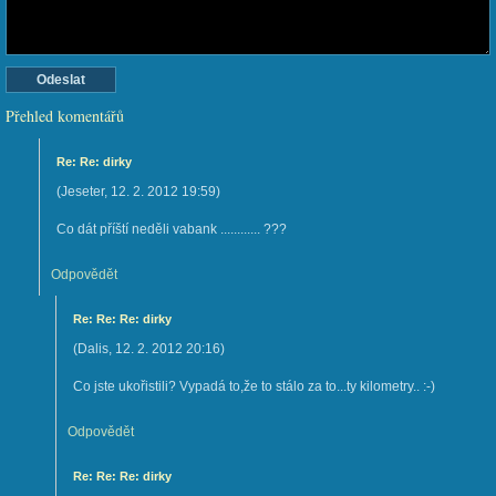
Přehled komentářů
Re: Re: dirky
(
Jeseter
,
12. 2. 2012
19:59
)
Co dát příští neděli vabank ............ ???
Odpovědět
Re: Re: Re: dirky
(
Dalis
,
12. 2. 2012
20:16
)
Co jste ukořistili? Vypadá to,že to stálo za to...ty kilometry.. :-)
Odpovědět
Re: Re: Re: dirky