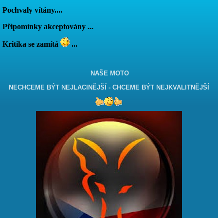
Pochvaly vítány....
Připomínky akceptovány ...
Kritika se zamítá
...
NAŠE MOTO
NECHCEME BÝT NEJLACINĚJŠÍ - CHCEME BÝT NEJKVALITNĚJŠÍ