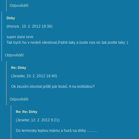
Odpovědět
Dirky
(
Honza
,
10. 2. 2012
18:38
)
super dalsi revir
Tak bych ho v nedeli otestoval,Patrik taky a bude nas vic tak podte taky :)
Odpovědět
Re: Dirky
(
Jeseter
,
10. 2. 2012
18:40
)
Ok zkusím obvolat ještě pár kluků. A na kolikátou?
Odpovědět
Re: Re: Dirky
(
Jeseter
,
12. 2. 2012
9:21
)
Do termosky teplou mámu a hurá na dírky ...........