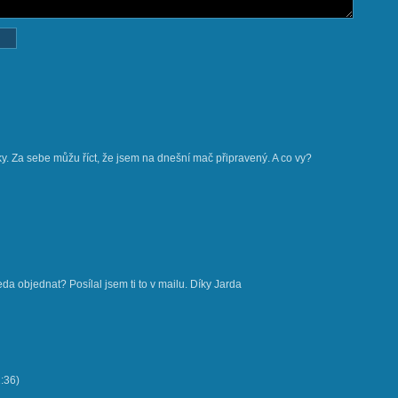
y. Za sebe můžu říct, že jsem na dnešní mač připravený. A co vy?
teda objednat? Posílal jsem ti to v mailu. Díky Jarda
:36
)