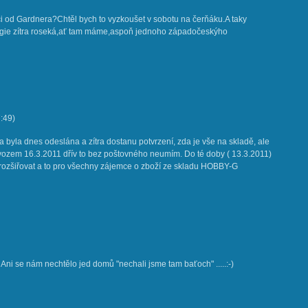
ci od Gardnera?Chtěl bych to vyzkoušet v sobotu na čerňáku.A taky
rgie zítra roseká,ať tam máme,aspoň jednoho západočeskýho
:49
)
 byla dnes odeslána a zítra dostanu potvrzení, zda je vše na skladě, ale
ozem 16.3.2011 dřív to bez poštovného neumím. Do té doby ( 13.3.2011)
rozšiřovat a to pro všechny zájemce o zboží ze skladu HOBBY-G
i se nám nechtělo jed domů "nechali jsme tam baťoch" .....:-)