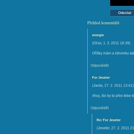
Přehled komentářů
energie
(
Oťas
,
1. 3. 2011
16:39
)
Oříšky mám a láhvinku tak
Odpovědět
For Jeseter
(
Jarda
,
27. 2. 2011
13:41
)
Ahoj, šlo by to přes tebe 
Odpovědět
Re: For Jeseter
(
Jeseter
,
27. 2. 2011
21