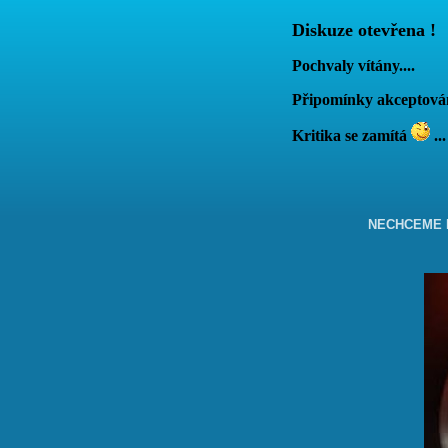
Diskuze otevřena !
Pochvaly vítány....
Připomínky akcepto
Kritika se zamítá
...
NECHCEME B