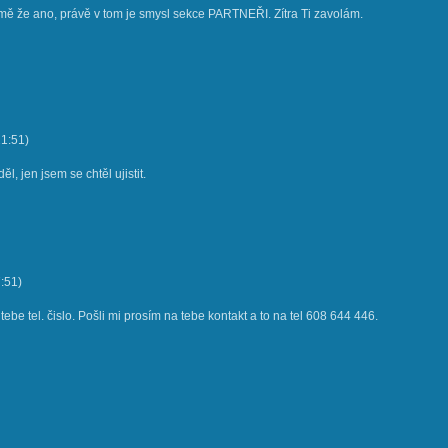
ě že ano, právě v tom je smysl sekce PARTNEŘI. Zítra Ti zavolám.
21:51
)
děl, jen jsem se chtěl ujistit.
:51
)
be tel. čislo. Pošli mi prosím na tebe kontakt a to na tel 608 644 446.