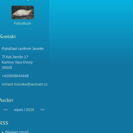
Fotoalbum
Kontakt
Rybářské centrum Jeseter
Tř.Kpt.Jaroše 17
Karlovy Vary-Dvory
36005
+420608644446
richard.holuska@seznam.cz
Archiv
<<
srpen /
2026
>>
RSS
Přehled zdrojů