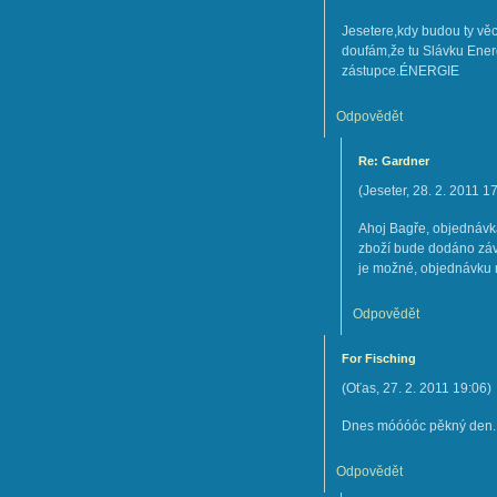
Jesetere,kdy budou ty vě
doufám,že tu Slávku Ene
zástupce.ÉNERGIE
Odpovědět
Re: Gardner
(
Jeseter
,
28. 2. 2011
17
Ahoj Bagře, objednávka
zboží bude dodáno záv
je možné, objednávku 
Odpovědět
For Fisching
(
Oťas
,
27. 2. 2011
19:06
)
Dnes móóóóc pěkný den. An
Odpovědět