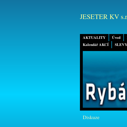
JESETER KV s.r
AKTUALITY
Úvod
Kalendář AKCÍ
SLEVY
Diskuze