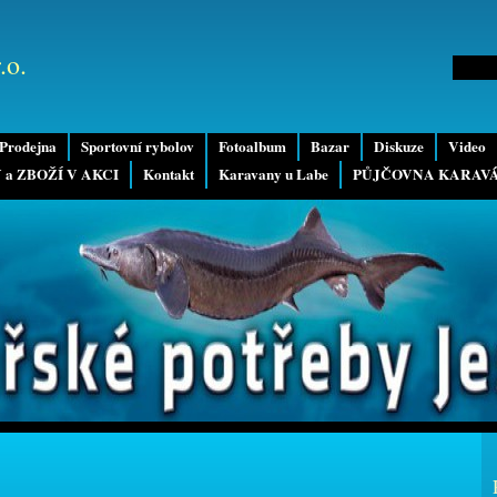
.o.
Prodejna
Sportovní rybolov
Fotoalbum
Bazar
Diskuze
Video
 a ZBOŽÍ V AKCI
Kontakt
Karavany u Labe
PŮJČOVNA KARAV