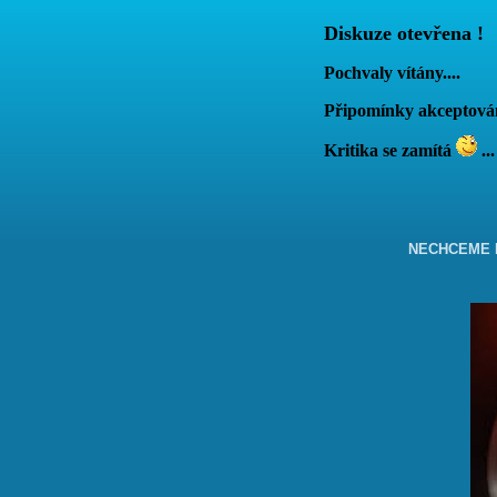
Diskuze otevřena !
Pochvaly vítány....
Připomínky akcepto
Kritika se zamítá
...
NECHCEME B