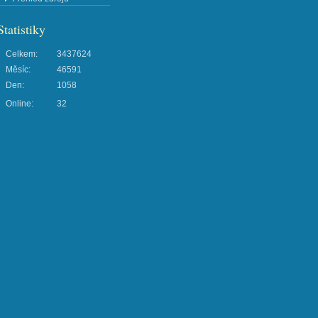
Statistiky
Celkem:
3437624
Měsíc:
46591
Den:
1058
Online:
32