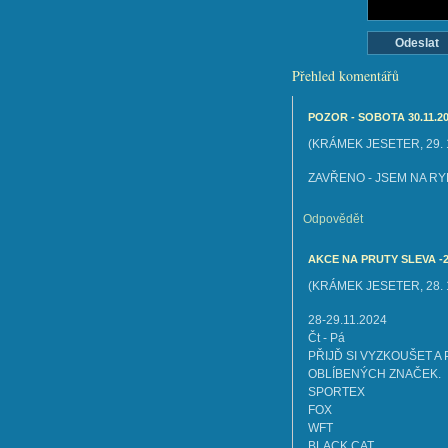
Přehled komentářů
POZOR - SOBOTA 30.11.2
(
KRÁMEK JESETER
,
29.
ZAVŘENO - JSEM NA R
Odpovědět
AKCE NA PRUTY SLEVA -
(
KRÁMEK JESETER
,
28.
28-29.11.2024
Čt - Pá
PŘIJĎ SI VYZKOUŠET A
OBLÍBENÝCH ZNAČEK.
SPORTEX
FOX
WFT
BLACK CAT