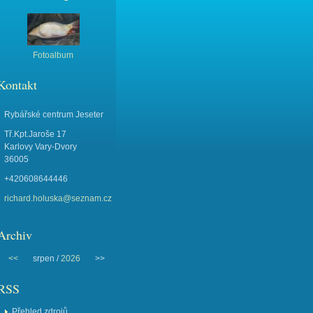
Fotoalbum
Kontakt
Rybářské centrum Jeseter
Tř.Kpt.Jaroše 17
Karlovy Vary-Dvory
36005
+420608644446
richard.holuska@seznam.cz
Archiv
<<
srpen /
2026
>>
RSS
Přehled zdrojů