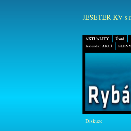
JESETER KV s.r
AKTUALITY
Úvod
Kalendář AKCÍ
SLEVY
Diskuze