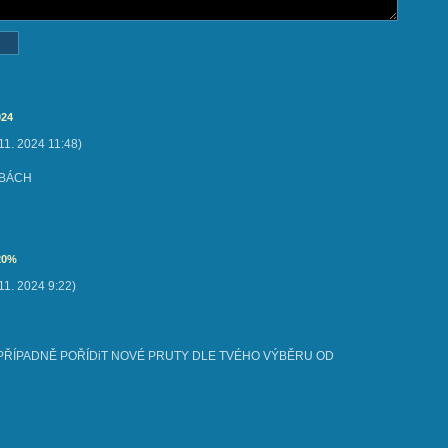
024
 11. 2024
11:48
)
YBÁCH
20%
 11. 2024
9:22
)
 PŘÍPADNĚ POŘÍDiT NOVÉ PRUTY DLE TVÉHO VÝBĚRU OD