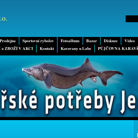
.o.
Prodejna
Sportovní rybolov
Fotoalbum
Bazar
Diskuze
Video
 a ZBOŽÍ V AKCI
Kontakt
Karavany u Labe
PŮJČOVNA KARAV