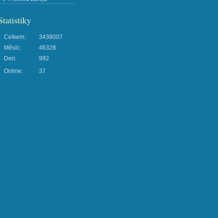
Statistiky
Celkem:
3438007
Měsíc:
46328
Den:
992
Online:
37