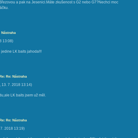
 Březovou a pak na Jesenici.Máte zkušenost s G2 nebo G7?Nechci moc
háčku.
: Nástraha
8
13:08
)
 jedine LK baits jahoda!!!
 Re: Re: Nástraha
,
13. 7. 2018
13:14
)
du,ale LK baits jsem už měl.
 Re: Re: Nástraha
 7. 2018
13:19
)