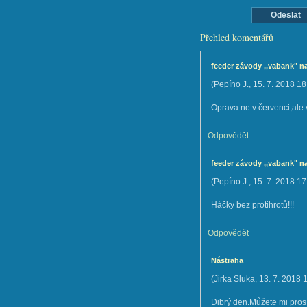
Přehled komentářů
feeder závody ,,vabank" 
(
Pepíno J.
,
15. 7. 2018
18
Oprava ne v červenci,ale 
Odpovědět
feeder závody ,,vabank" 
(
Pepíno J.
,
15. 7. 2018
17
Háčky bez protihrotů!!!
Odpovědět
Nástraha
(
Jirka Sluka
,
13. 7. 2018
1
Dibrý den.Můžete mi prosí