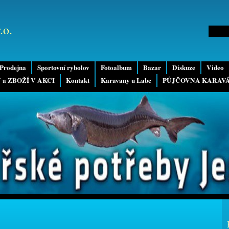
.o.
Prodejna
Sportovní rybolov
Fotoalbum
Bazar
Diskuze
Video
 a ZBOŽÍ V AKCI
Kontakt
Karavany u Labe
PŮJČOVNA KARAV