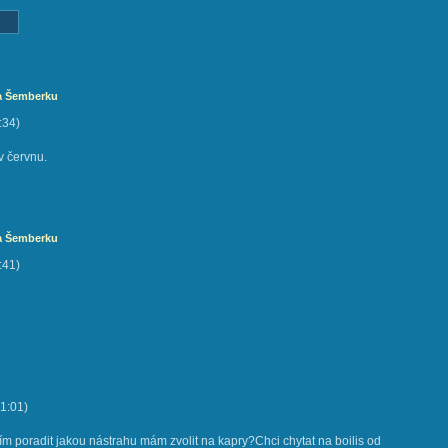
na Šemberku
:34
)
v červnu.
na Šemberku
:41
)
1:01
)
m poradit jakou nástrahu mám zvolit na kapry?Chci chytat na boilis od