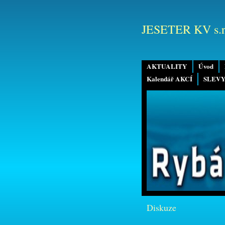
JESETER KV s.r
AKTUALITY
Úvod
Kalendář AKCÍ
SLEVY
Diskuze