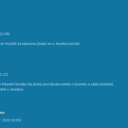
11:09
)
 se chystáš za kaprama.Zastav se u Jesetera poradí.
1:12
)
i Pikantní švestku.Na druhý prut dávám pelety v česneku a zatím pokaždý
deš u Jesetera.
aha
7. 2018
13:05
)