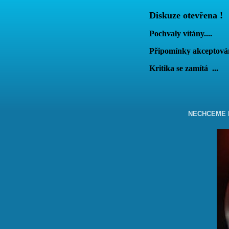
Diskuze otevřena !
Pochvaly vítány....
Připomínky akcepto
Kritika se zamítá
...
NECHCEME B