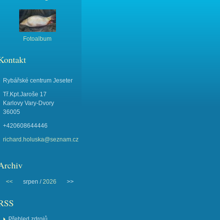
Fotoalbum
Kontakt
Rybářské centrum Jeseter
Tř.Kpt.Jaroše 17
Karlovy Vary-Dvory
36005
+420608644446
richard.holuska@seznam.cz
Archiv
<<
srpen /
2026
>>
RSS
Přehled zdrojů