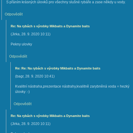
S přáním krásných úlovků pro všechny slušné rybáře a zase někdy u vody.
Odpovědět
Re: Na rybách s výrobky Mikbaits a Dynamite baits
(
Jirka
,
28. 9. 2020
10:11
)
Pekny ulovky
Odpovědět
Re: Re: Na rybách s výrobky Mikbaits a Dynamite baits
(
bagr
,
28. 9. 2020
10:41
)
Kvalitní nástraha,prezentace nástrahy,kvalitně zarybněná voda = hezký
úlovky :-)
Odpovědět
Re: Na rybách s výrobky Mikbaits a Dynamite baits
(
Jirka
,
28. 9. 2020
10:11
)