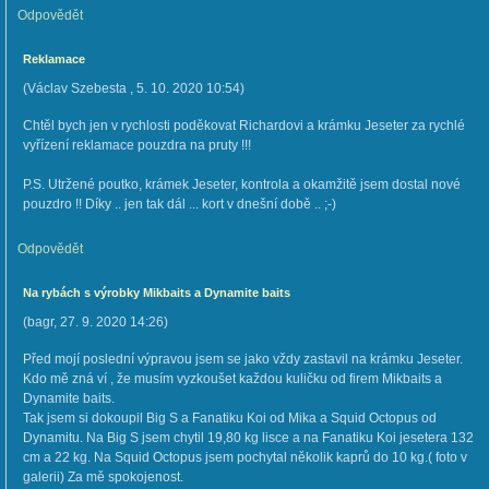
Odpovědět
Reklamace
(
Václav Szebesta
,
5. 10. 2020
10:54
)
Chtěl bych jen v rychlosti poděkovat Richardovi a krámku Jeseter za rychlé
vyřízení reklamace pouzdra na pruty !!!
P.S. Utržené poutko, krámek Jeseter, kontrola a okamžitě jsem dostal nové
pouzdro !! Díky .. jen tak dál ... kort v dnešní době .. ;-)
Odpovědět
Na rybách s výrobky Mikbaits a Dynamite baits
(
bagr
,
27. 9. 2020
14:26
)
Před mojí poslední výpravou jsem se jako vždy zastavil na krámku Jeseter.
Kdo mě zná ví , že musím vyzkoušet každou kuličku od firem Mikbaits a
Dynamite baits.
Tak jsem si dokoupil Big S a Fanatiku Koi od Mika a Squid Octopus od
Dynamitu. Na Big S jsem chytil 19,80 kg lisce a na Fanatiku Koi jesetera 132
cm a 22 kg. Na Squid Octopus jsem pochytal několik kaprů do 10 kg.( foto v
galerii) Za mě spokojenost.