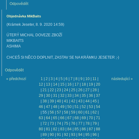
Odpovědět
Objednávka MikBaits
(
Krámek Jeseter
,
8. 9. 2020
14:59
)
ÚTERÝ MICHAL DOVEZE ZBOŽÍ
MIKBAITS
ASHIMA
CHCEŠ SI NĚCO DOPLNIT, ZASTAV SE NA KRÁMKU JESETER ;-)
Odpovědět
« předchozí
1
|
2
|
3
|
4
|
5
|
6
|
7
|
8
|
9
|
10
|
11
|
následující »
12
|
13
|
14
|
15
|
16
|
17
|
18
|
19
|
20
|
21
|
22
|
23
|
24
|
25
|
26
|
27
|
28
|
29
|
30
|
31
|
32
|
33
|
34
|
35
|
36
|
37
|
38
|
39
|
40
|
41
|
42
|
43
|
44
|
45
|
46
|
47
|
48
|
49
|
50
|
51
|
52
|
53
|
54
|
55
|
56
|
57
|
58
|
59
|
60
|
61
|
62
|
63
|
64
|
65
|
66
|
67
|
68
|
69
|
70
|
71
|
72
|
73
|
74
|
75
|
76
|
77
|
78
|
79
|
80
|
81
|
82
|
83
|
84
|
85
|
86
|
87
|
88
|
89
|
90
|
91
|
92
|
93
|
94
|
95
|
96
|