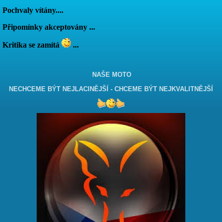
Pochvaly vítány....
Připomínky akceptovány ...
Kritika se zamítá
...
NAŠE MOTO
NECHCEME BÝT NEJLACINĚJŠÍ - CHCEME BÝT NEJKVALITNĚJŠÍ