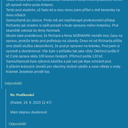
při opravě mého prutu Antares.
Tento prut vlastním, už řadu let a mou vinou jsem příšel o dvě keramiky na
dvou očkách.
Samozřejmě po záruce. Proto mě ani nepřekvapil profesionální přístup
Richarda jak snadno si opět poradil s touto opravou mého Antarésu. Prut
okamžitě odeslal do firmy Normark.
Musím také podotknout, že Richard a firma NORMARK neměli moc času na
opravu, protože tento prut potřebuju na závody. Dnes mi od Richarda přišla
sms (další služba zákazníkovi), že prut je opraven na krámku. Prut jsem si
vyzvedl a zkontroloval. Vše bylo v pořádku tak jako vždy. Odchozí pošta 0
kč.Celá oprava stála 100 korun českých. Příchozí pošta 120 kč.
Samozřejmostí byla výborná kávička a pár rad jak lépe ochránit prut.
S přáním krásných úlovků pro všechny slušné rybáře a zase někdy u vody.
Krámek Jeseterje prostě top.
Odpovědět
Re: Poděkování
(
Radek
,
19. 9. 2020
11:47
)
Mám stejnou zkušenost
Odpovědět