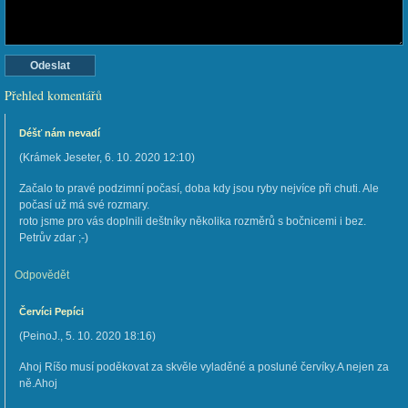
Přehled komentářů
Déšť nám nevadí
(
Krámek Jeseter
,
6. 10. 2020
12:10
)
Začalo to pravé podzimní počasí, doba kdy jsou ryby nejvíce při chuti. Ale
počasí už má své rozmary.
roto jsme pro vás doplnili deštníky několika rozměrů s bočnicemi i bez.
Petrův zdar ;-)
Odpovědět
Červíci Pepíci
(
PeinoJ.
,
5. 10. 2020
18:16
)
Ahoj Ríšo musí poděkovat za skvěle vyladěné a posluné červíky.A nejen za
ně.Ahoj