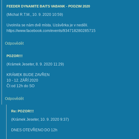
FEEDER DYNAMITE BAITS VABANK - PODZIM 2020
(
Michal R.T.M.
,
10. 9. 2020
10:59
)
Uvolnila se nám dvě místa. Uzávěrka je v neděli.
https://www.facebook.com/events/934718280285715
Odpovědět
POZOR!!!
(
Krámek Jeseter
,
8. 9. 2020
11:29
)
KRÁMEK BUDE ZAVŘEN
10 - 12. ZÁŘÍ 2020
Čt od 12h do SO
Odpovědět
Re: POZOR!!!
(
Krámek Jeseter
,
10. 9. 2020
9:37
)
DNES OTEVŘENO DO 12h