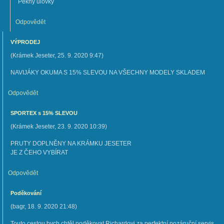
Pekny ulovky
Odpovědět
VÝPRODEJ
(
Krámek Jeseter
,
25. 9. 2020
9:47
)
NAVIJÁKY OKUMA S 15% SLEVOU NA VŠECHNY MODELY SKLADEM
Odpovědět
SPORTEX s 15% SLEVOU
(
Krámek Jeseter
,
23. 9. 2020
10:39
)
PRUTY DOPLNĚNY NA KRÁMKU JESETER
JE Z ČEHO VYBÍRAT
Odpovědět
Poděkování
(
bagr
,
18. 9. 2020
21:48
)
Touto cestou bych chtěl poděkovat Richardovi za perfektní pozáruční servis