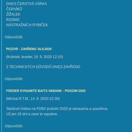
DNES ČERSTVÁ VÁRKA
ČERVÍKŮ
ŽÍŽALEK
ROSNIC
NÁSTRAŽNÍCH RYBIČEK
Odpovědět
POZOR - ZAVŘENO 16.9.2020
(
Krámek Jeseter
,
16. 9. 2020
12:10
)
Z TECHNICKÝCH DŮVODŮ DNES ZAVŘENO
Odpovědět
FEEDER DYNAMITE BAITS VABANK - PODZIM 2020
(
Michal R.T.M.
,
14. 9. 2020
22:30
)
Startovní listina na FDBV podzim 2020 je obsazena a uzavřena.
Už jen 18 dní a zase to vypukne.
Odpovědět