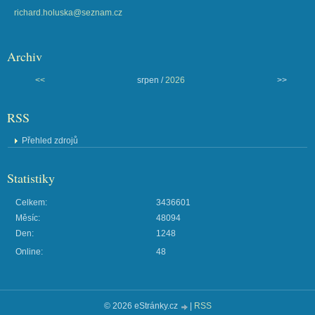
richard.holuska@seznam.cz
Archiv
<<
srpen /
2026
>>
RSS
Přehled zdrojů
Statistiky
Celkem:
3436601
Měsíc:
48094
Den:
1248
Online:
48
© 2026 eStránky.cz
|
RSS