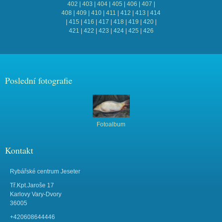
402
|
403
|
404
|
405
|
406
|
407
|
408
|
409
|
410
|
411
|
412
|
413
|
414
|
415
|
416
|
417
|
418
|
419
|
420
|
421
|
422
|
423
|
424
|
425
|
426
Poslední fotografie
Fotoalbum
Kontakt
Rybářské centrum Jeseter
Tř.Kpt.Jaroše 17
Karlovy Vary-Dvory
36005
+420608644446