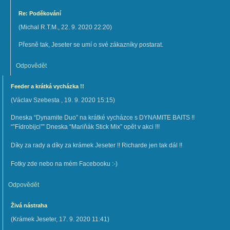
Re: Poděkování
(
Michal R.T.M.
,
22. 9. 2020
22:20
)
Přesně tak, Jeseter se umí o své zákazníky postarat.
Odpovědět
Feeder a krátká vycházka !!
(
Václav Szebesta
,
19. 9. 2020
15:15
)
Dneska “Dynamite Duo” na krátké vycházce s DYNAMITE BAITS !!
“”Fídrobijci”” Dneska “Mariňák Stick Mix” opět v akci !!!
Díky za rady a díky za krámek Jeseter !! Richarde jen tak dál !!
Fotky zde nebo na mém Facebooku :-)
Odpovědět
Živá nástraha
(
Krámek Jeseter
,
17. 9. 2020
11:41
)