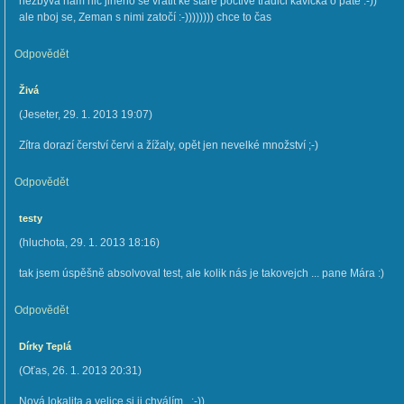
nezbývá nám nic jiného se vrátit ke staré poctivé tradici kávička o páté :-))
ale nboj se, Zeman s nimi zatočí :-)))))))) chce to čas
Odpovědět
Živá
(
Jeseter
,
29. 1. 2013
19:07
)
Zítra dorazí čerství červi a žížaly, opět jen nevelké množství ;-)
Odpovědět
testy
(
hluchota
,
29. 1. 2013
18:16
)
tak jsem úspěšně absolvoval test, ale kolik nás je takovejch ... pane Mára :)
Odpovědět
Dírky Teplá
(
Oťas
,
26. 1. 2013
20:31
)
Nová lokalita a velice si ji chválím...:-))