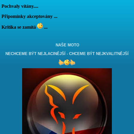
Pochvaly vítány....
Připomínky akceptovány ...
Kritika se zamítá
...
NAŠE MOTO
NECHCEME BÝT NEJLACINĚJŠÍ - CHCEME BÝT NEJKVALITNĚJŠÍ