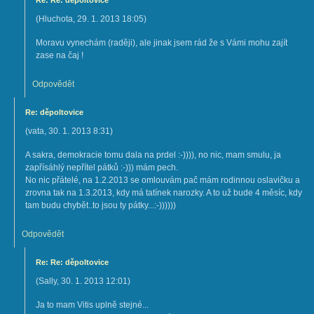
Re: Re: děpoltovice
(
Hluchota
,
29. 1. 2013
18:05
)
Moravu vynechám (raději), ale jinak jsem rád že s Vámi mohu zajít
zase na čaj !
Odpovědět
Re: děpoltovice
(
vata
,
30. 1. 2013
8:31
)
A sakra, demokracie tomu dala na prdel :-)))), no nic, mam smulu, ja
zapřísáhlý nepřítel pátků :-))) mám pech.
No nic přátelé, na 1.2.2013 se omlouvám pač mám rodinnou oslavičku a
zrovna tak na 1.3.2013, kdy má tatínek narozky. A to už bude 4 měsíc, kdy
tam budu chybět..to jsou ty pátky...:-))))))
Odpovědět
Re: Re: děpoltovice
(
Sally
,
30. 1. 2013
12:01
)
Ja to mam Vitis uplně stejné...