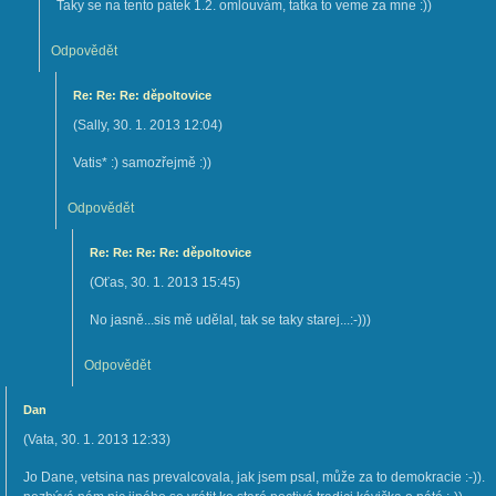
Taky se na tento patek 1.2. omlouvám, tatka to veme za mne :))
Odpovědět
Re: Re: Re: děpoltovice
(
Sally
,
30. 1. 2013
12:04
)
Vatis* :) samozřejmě :))
Odpovědět
Re: Re: Re: Re: děpoltovice
(
Oťas
,
30. 1. 2013
15:45
)
No jasně...sis mě udělal, tak se taky starej...:-)))
Odpovědět
Dan
(
Vata
,
30. 1. 2013
12:33
)
Jo Dane, vetsina nas prevalcovala, jak jsem psal, může za to demokracie :-)).