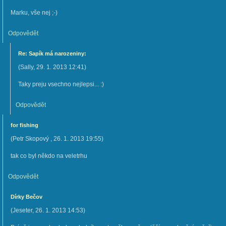
Marku, vše nej ;-)
Odpovědět
Re: Sapík má narozeniny:
(
Sally
,
29. 1. 2013
12:41
)
Taky preju vsechno nejlepsi... :)
Odpovědět
for fishing
(
Petr Skopový
,
26. 1. 2013
19:55
)
tak co byl někdo na veletrhu
Odpovědět
Dírky Bečov
(
Jeseter
,
26. 1. 2013
14:53
)