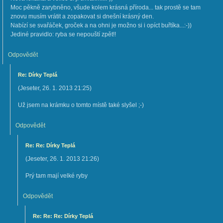
Moc pěkně zarybněno, všude kolem krásná příroda... tak prostě se tam
znovu musím vrátit a zopakovat si dnešní krásný den.
Nabízí se svařáček, groček a na ohni je možno si i opíct buřtíka...:-))
Jediné pravidlo: ryba se nepouští zpět!!
Odpovědět
Re: Dírky Teplá
(
Jeseter
,
26. 1. 2013
21:25
)
Už jsem na krámku o tomto místě také slyšel ;-)
Odpovědět
Re: Re: Dírky Teplá
(
Jeseter
,
26. 1. 2013
21:26
)
Prý tam mají velké ryby
Odpovědět
Re: Re: Re: Dírky Teplá