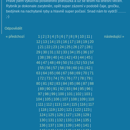
Právě jsem vykuchal posledního pstroužka a už se těším na dnešní večeři.
Rybník je dokonale zarybněn, opět super zázemí v podobě čaje, gročku,
bedýnek na nachytané ryby a hlavně super počasí. Snad nám to vydrží .........
;-)
Odpovědět
« předchozí
1
|
2
|
3
|
4
|
5
|
6
|
7
|
8
|
9
|
10
|
11
|
následující »
12
|
13
|
14
|
15
|
16
|
17
|
18
|
19
|
20
|
21
|
22
|
23
|
24
|
25
|
26
|
27
|
28
|
29
|
30
|
31
|
32
|
33
|
34
|
35
|
36
|
37
|
38
|
39
|
40
|
41
|
42
|
43
|
44
|
45
|
46
|
47
|
48
|
49
|
50
|
51
|
52
|
53
|
54
|
55
|
56
|
57
|
58
|
59
|
60
|
61
|
62
|
63
|
64
|
65
|
66
|
67
|
68
|
69
|
70
|
71
|
72
|
73
|
74
|
75
|
76
|
77
|
78
|
79
|
80
|
81
|
82
|
83
|
84
|
85
|
86
|
87
|
88
|
89
|
90
|
91
|
92
|
93
|
94
|
95
|
96
|
97
|
98
|
99
|
100
|
101
|
102
|
103
|
104
|
105
|
106
|
107
|
108
|
109
|
110
|
111
|
112
|
113
|
114
|
115
|
116
|
117
|
118
|
119
|
120
|
121
|
122
|
123
|
124
|
125
|
126
|
127
|
128
|
129
|
130
|
131
|
132
|
133
|
134
|
135
|
136
|
137
|
138
|
139
|
140
|
141
|