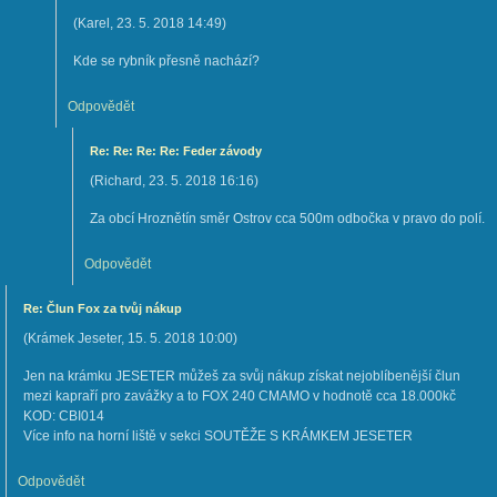
(
Karel
,
23. 5. 2018
14:49
)
Kde se rybník přesně nachází?
Odpovědět
Re: Re: Re: Re: Feder závody
(
Richard
,
23. 5. 2018
16:16
)
Za obcí Hroznětín směr Ostrov cca 500m odbočka v pravo do polí.
Odpovědět
Re: Člun Fox za tvůj nákup
(
Krámek Jeseter
,
15. 5. 2018
10:00
)
Jen na krámku JESETER můžeš za svůj nákup získat nejoblíbenější člun
mezi kapraří pro zavážky a to FOX 240 CMAMO v hodnotě cca 18.000kč
KOD: CBI014
Více info na horní liště v sekci SOUTĚŽE S KRÁMKEM JESETER
Odpovědět