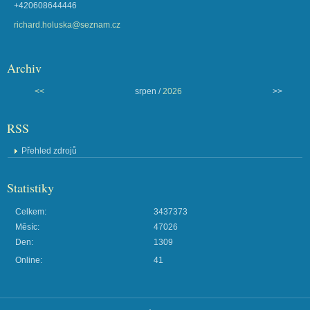
+420608644446
richard.holuska@seznam.cz
Archiv
<<
srpen /
2026
>>
RSS
Přehled zdrojů
Statistiky
Celkem:
3437373
Měsíc:
47026
Den:
1309
Online:
41