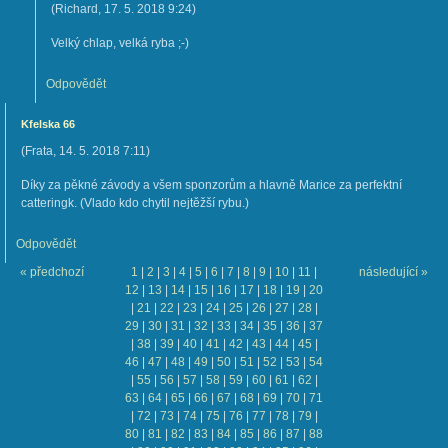
(
Richard
,
17. 5. 2018
9:24
)
Velký chlap, velká ryba ;-)
Odpovědět
Kfelska 66
(
Frata
,
14. 5. 2018
7:11
)
Díky za pěkné závody a všem sponzorům a hlavně Marice za perfektní
catteringk. (Vlado kdo chytil nejtěžší rybu.)
Odpovědět
« předchozí
1
|
2
|
3
|
4
|
5
|
6
|
7
|
8
|
9
|
10
|
11
|
následující »
12
|
13
|
14
|
15
|
16
|
17
|
18
|
19
|
20
|
21
|
22
|
23
|
24
|
25
|
26
|
27
|
28
|
29
|
30
|
31
|
32
|
33
|
34
|
35
|
36
|
37
|
38
|
39
|
40
|
41
|
42
|
43
|
44
|
45
|
46
|
47
|
48
|
49
|
50
|
51
|
52
|
53
|
54
|
55
|
56
|
57
|
58
|
59
|
60
|
61
|
62
|
63
|
64
|
65
|
66
|
67
|
68
|
69
|
70
|
71
|
72
|
73
|
74
|
75
|
76
|
77
|
78
|
79
|
80
|
81
|
82
|
83
|
84
|
85
|
86
|
87
|
88