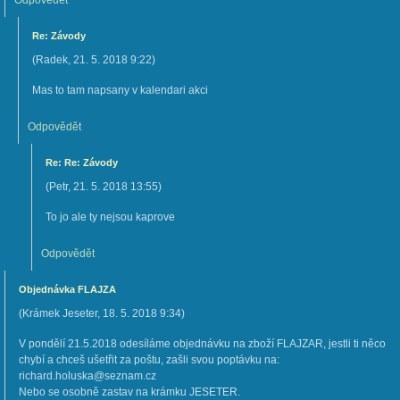
Odpovědět
Re: Závody
(
Radek
,
21. 5. 2018
9:22
)
Mas to tam napsany v kalendari akci
Odpovědět
Re: Re: Závody
(
Petr
,
21. 5. 2018
13:55
)
To jo ale ty nejsou kaprove
Odpovědět
Objednávka FLAJZA
(
Krámek Jeseter
,
18. 5. 2018
9:34
)
V pondělí 21.5.2018 odesíláme objednávku na zboží FLAJZAR, jestli ti něco
chybí a chceš ušetřit za poštu, zašli svou poptávku na:
richard.holuska@seznam.cz
Nebo se osobně zastav na krámku JESETER.