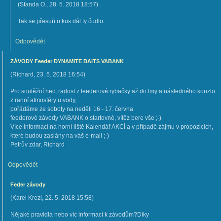
(
Standa O.
,
28. 5. 2018
18:57
)
Tak se přesuň o kus dál ty čudlo.
Odpovědět
ZÁVODY Feeder DYNAMITE BAITS VABANK
(
Richard
,
23. 5. 2018
16:54
)
Pro soutěžní hec, radost z feederové rybačky až do tmy a následného kouzlo
z ranní atmosféry u vody,
pořádáme ze soboty na neděli 16 - 17. června
feederové závody VABANK o startovné, vítěz bere vše ;-)
Více informací na horní liště Kalendář AKCÍ a v případě zájmu v propozicích,
které budou zaslány na váš e-mail ;-)
Petrův zdar, Richard
Odpovědět
Feder závody
(
Karel Krezl
,
22. 5. 2018
15:58
)
Nějaké pravidla nebo víc informací k závodům?Díky