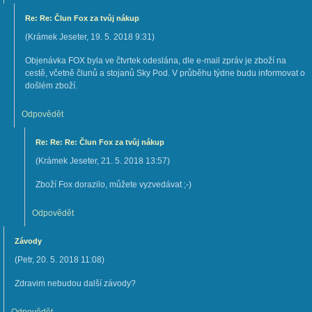
Re: Re: Člun Fox za tvůj nákup
(
Krámek Jeseter
,
19. 5. 2018
9:31
)
Objenávka FOX byla ve čtvrtek odeslána, dle e-mail zpráv je zboží na
cestě, včetně člunů a stojanů Sky Pod. V průběhu týdne budu informovat o
došlém zboží.
Odpovědět
Re: Re: Re: Člun Fox za tvůj nákup
(
Krámek Jeseter
,
21. 5. 2018
13:57
)
Zboží Fox dorazilo, můžete vyzvedávat ;-)
Odpovědět
Závody
(
Petr
,
20. 5. 2018
11:08
)
Zdravim nebudou další závody?