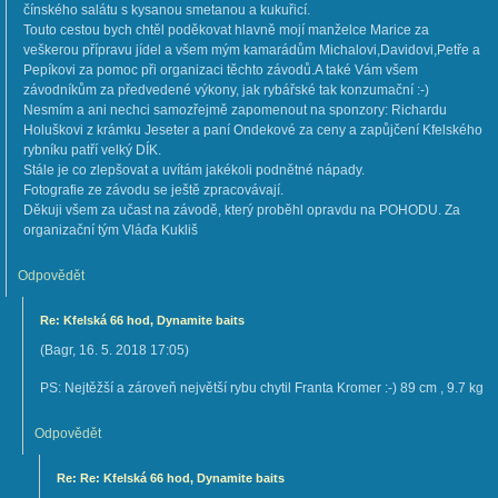
čínského salátu s kysanou smetanou a kukuřicí.
Touto cestou bych chtěl poděkovat hlavně mojí manželce Marice za
veškerou přípravu jídel a všem mým kamarádům Michalovi,Davidovi,Petře a
Pepíkovi za pomoc při organizaci těchto závodů.A také Vám všem
závodníkům za předvedené výkony, jak rybářské tak konzumační :-)
Nesmím a ani nechci samozřejmě zapomenout na sponzory: Richardu
Holuškovi z krámku Jeseter a paní Ondekové za ceny a zapůjčení Kfelského
rybníku patří velký DÍK.
Stále je co zlepšovat a uvítám jakékoli podnětné nápady.
Fotografie ze závodu se ještě zpracovávají.
Děkuji všem za učast na závodě, který proběhl opravdu na POHODU. Za
organizační tým Vláďa Kukliš
Odpovědět
Re: Kfelská 66 hod, Dynamite baits
(
Bagr
,
16. 5. 2018
17:05
)
PS: Nejtěžší a zároveň největší rybu chytil Franta Kromer :-) 89 cm , 9.7 kg
Odpovědět
Re: Re: Kfelská 66 hod, Dynamite baits