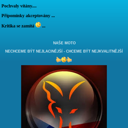
Pochvaly vítány....
Připomínky akceptovány ...
Kritika se zamítá
...
NAŠE MOTO
NECHCEME BÝT NEJLACINĚJŠÍ - CHCEME BÝT NEJKVALITNĚJŠÍ