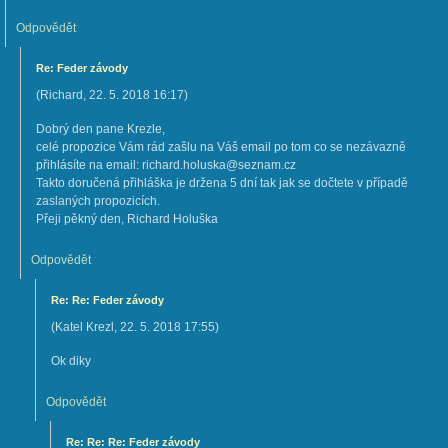
Odpovědět
Re: Feder závody
(
Richard
,
22. 5. 2018
16:17
)
Dobrý den pane Krezle,
celé propozice Vám rád zašlu na Váš email po tom co se nezávazně
přihlásíte na email: richard.holuska@seznam.cz
Takto doručená přihláška je držena 5 dní tak jak se dočtete v případě
zaslaných propozicích.
Přeji pěkný den, Richard Holuška
Odpovědět
Re: Re: Feder závody
(
Katel Krezl
,
22. 5. 2018
17:55
)
Ok diky
Odpovědět
Re: Re: Re: Feder závody