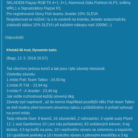
SKLADEM Flajzar RGB TX 4+1; 3+1; Alarmová čidla Fishtron ALF3, svítilny
WRL1 a Signalizátory Flajzar R1
Pro registrované členy Fish teamu Jeseter 10% SLEVA
Registurovat se můžeš i ty a to osobně na krámku Jeseter autaomaticky
získáváš stálou 10% SLEVU při každém nákupu nad 1000kč ;-)
Odpovědět
Kfelská 66 hod, Dynamite baits
(
Bagr
,
13. 5. 2018
20:57
)
Tak všechno jednou končí a tak jsou i tyto závody minulostí.
Výsledky závodu:
1.místo Fish Team Tattoo - 24,50 kg
2.místo R.T.M. - 23,94 kg
3.místo F - A Jeseter - 23,46 kg
Jak vidíte rozhodoval každý ulovený dkg.
Závody byli napínavé , až do konce.Například pozdější vítěz Fish team Tattoo
se dvě hodiny před koncem ulovenou rybou z průběžného 4 pořadí vyhoupl
na první místo.
Tady několik čísel: 8 teamů, 16 závodníků ,2 náhradníci, 3 vypité sudy Plzeň
12, 1 sud Gambrinus 10 ( pro nás pořadatele), 83 snědených krkovic, 6 kg
klobás, 4,5 kg buřtů na pivu, 10 l vepřového vývaru se zeleninou a kapáním,
10 l gulášové polévky a 10 l hovězího vývaru s játrovými knedlíčky a 3 kg