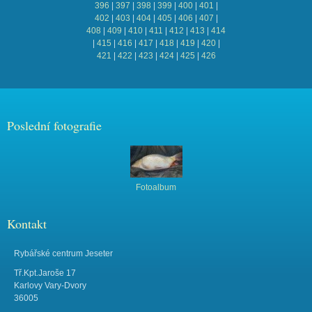
396
|
397
|
398
|
399
|
400
|
401
|
402
|
403
|
404
|
405
|
406
|
407
|
408
|
409
|
410
|
411
|
412
|
413
|
414
|
415
|
416
|
417
|
418
|
419
|
420
|
421
|
422
|
423
|
424
|
425
|
426
Poslední fotografie
Fotoalbum
Kontakt
Rybářské centrum Jeseter
Tř.Kpt.Jaroše 17
Karlovy Vary-Dvory
36005