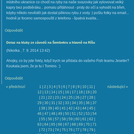
místního ukranice co chodí na ryby na naše svazovky jak vylovovat velký
kapry bez podběráku... pomalu přitáhnout - prsty do očí a vyhodit na břeh,
kdyby někdo nevěděl jak dostat pěknou rybu z vody :) pošlu fotky na email...
hodně je foceno samospouští z telefonu - špatná kvalita...
Odpovědět
Dotaz na kluky ze závodů na Šembekru a hlavně na Ríšu
(
Nikolka
,
7. 9. 2014
13:42
)
Ahojky, co by jste řekly, když bych se přidala do vašeho Fish teamu Jeseter?
Koukala jsem, že je tu i Tomino. :)
Odpovědět
« předchozí
1
|
2
|
3
|
4
|
5
|
6
|
7
|
8
|
9
|
10
|
11
|
následující »
12
|
13
|
14
|
15
|
16
|
17
|
18
|
19
|
20
|
21
|
22
|
23
|
24
|
25
|
26
|
27
|
28
|
29
|
30
|
31
|
32
|
33
|
34
|
35
|
36
|
37
|
38
|
39
|
40
|
41
|
42
|
43
|
44
|
45
|
46
|
47
|
48
|
49
|
50
|
51
|
52
|
53
|
54
|
55
|
56
|
57
|
58
|
59
|
60
|
61
|
62
|
63
|
64
|
65
|
66
|
67
|
68
|
69
|
70
|
71
|
72
|
73
|
74
|
75
|
76
|
77
|
78
|
79
|