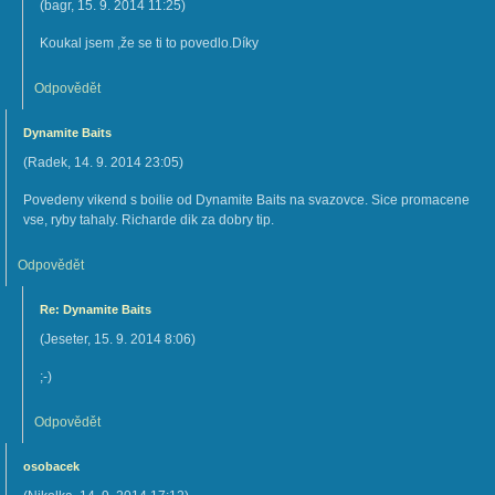
(
bagr
,
15. 9. 2014
11:25
)
Koukal jsem ,že se ti to povedlo.Díky
Odpovědět
Dynamite Baits
(
Radek
,
14. 9. 2014
23:05
)
Povedeny vikend s boilie od Dynamite Baits na svazovce. Sice promacene
vse, ryby tahaly. Richarde dik za dobry tip.
Odpovědět
Re: Dynamite Baits
(
Jeseter
,
15. 9. 2014
8:06
)
;-)
Odpovědět
osobacek