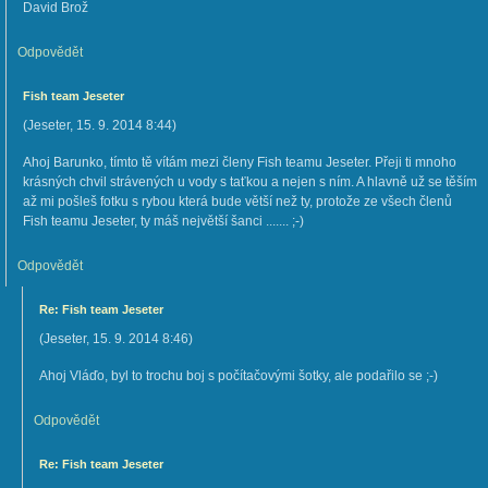
David Brož
Odpovědět
Fish team Jeseter
(
Jeseter
,
15. 9. 2014
8:44
)
Ahoj Barunko, tímto tě vítám mezi členy Fish teamu Jeseter. Přeji ti mnoho
krásných chvil strávených u vody s taťkou a nejen s ním. A hlavně už se těším
až mi pošleš fotku s rybou která bude větší než ty, protože ze všech členů
Fish teamu Jeseter, ty máš největší šanci ....... ;-)
Odpovědět
Re: Fish team Jeseter
(
Jeseter
,
15. 9. 2014
8:46
)
Ahoj Vláďo, byl to trochu boj s počítačovými šotky, ale podařilo se ;-)
Odpovědět
Re: Fish team Jeseter