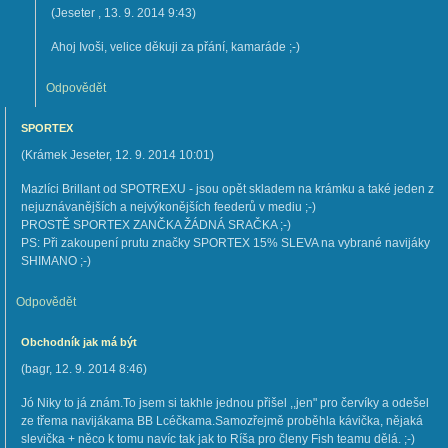
(
Jeseter
,
13. 9. 2014
9:43
)
Ahoj Ivoši, velice děkuji za přání, kamaráde ;-)
Odpovědět
SPORTEX
(
Krámek Jeseter
,
12. 9. 2014
10:01
)
Mazlíci Brillant od SPOTREXU - jsou opět skladem na krámku a také jeden z
nejuznávanějších a nejvýkonějších feederů v mediu ;-)
PROSTĚ SPORTEX ZANČKA ŽÁDNÁ SRAČKA ;-)
PS: Při zakoupení prutu značky SPORTEX 15% SLEVA na vybrané navijáky
SHIMANO ;-)
Odpovědět
Obchodník jak má být
(
bagr
,
12. 9. 2014
8:46
)
Jó Niky to já znám.To jsem si takhle jednou přišel ,,jen" pro červíky a odešel
ze třema navijákama BB Lcéčkama.Samozřejmě proběhla kávička, nějaká
slevička + něco k tomu navíc tak jak to Ríša pro členy Fish teamu dělá. ;-)