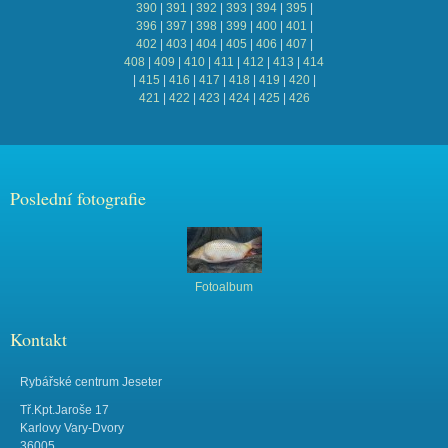
390
|
391
|
392
|
393
|
394
|
395
|
396
|
397
|
398
|
399
|
400
|
401
|
402
|
403
|
404
|
405
|
406
|
407
|
408
|
409
|
410
|
411
|
412
|
413
|
414
|
415
|
416
|
417
|
418
|
419
|
420
|
421
|
422
|
423
|
424
|
425
|
426
Poslední fotografie
Fotoalbum
Kontakt
Rybářské centrum Jeseter
Tř.Kpt.Jaroše 17
Karlovy Vary-Dvory
36005