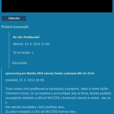
Přehled komentářů
Re: Re: Poděkování
(
Brbule
,
19. 9. 2014
11:34
)
To he hezké :-)
Odpovědět
sponzoring pro Mexiko 2014 závody feeder a plavaná děti do 15 let
(
medvěd
,
15. 9. 2014
18:29
)
Touto cestou chci poděkovat za spolupráci a podporu , které si velmi vážím.
Vzhledem k tomu, že se nejedná o první případ ,kdy se firma Jeseter podílela
na podpoře mládeže a dětí při MO ČRS v Karlových Varech je dobré , aby se
o
této aktivitě dozvěděla i širší rybářská obec.
Za odbor mládeže a LRU při MO ČRS Karlovy Vary