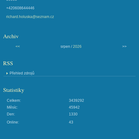
+420608644446
richard.holuska@seznam.cz
Archiv
<<
srpen /
2026
>>
RSS
Přehled zdrojů
Statistiky
Celkem:
3439292
Měsíc:
45942
Den:
1330
Online:
43