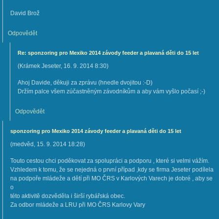
David Brož
Odpovědět
Re: sponzoring pro Mexiko 2014 závody feeder a plavaná děti do 15 let
(
Krámek Jeseter
,
16. 9. 2014
8:30
)
Ahoj Davide, děkuji za zprávu (hnedle dvojitou :-D)
Držím palce všem zúčastněným závodníkům a aby vám vyšlo počasí ;-)
Odpovědět
sponzoring pro Mexiko 2014 závody feeder a plavaná děti do 15 let
(
medvěd
,
15. 9. 2014
18:28
)
Touto cestou chci poděkovat za spolupráci a podporu , které si velmi vážím.
Vzhledem k tomu, že se nejedná o první případ ,kdy se firma Jeseter podílela
na podpoře mládeže a dětí při MO ČRS v Karlových Varech je dobré , aby se
o
této aktivitě dozvěděla i širší rybářská obec.
Za odbor mládeže a LRU při MO ČRS Karlovy Vary