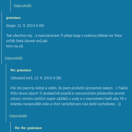
Odpovědět
gratulace
(
bage
,
11. 9. 2014
6:49
)
Tak všechno nej... k narozeninám Ti přeje bagr s rodinou.Někde na Tebe
určitě čeká úlovek snů,tak
hrrrr na ně.
Odpovědět
Re: gratulace
(
Strejdoš Ivoš
,
13. 9. 2014
4:38
)
Pár dní jsem tu nebyl a vidím, že jsem prošvihl významné datum. :-) Takže
Ríšo dovol abych Ti dodatečně popřál k narozeninám především pevné
zdraví, mnoho dalších super zážitků u vody a v neposlední řadě aby Tě v
krámku neopouštěl elán a chuť vymýšlet pro nás další vychytávky. :-))
Odpovědět
Re: Re: gratulace