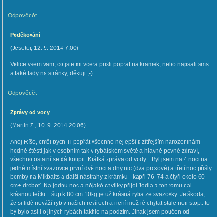
Odpovědět
Poděkování
(
Jeseter
,
12. 9. 2014
7:00
)
Velice všem vám, co jste mi včera přišli popřát na krámek, nebo napsali sms
a také tady na stránky, děkuji ;-)
Odpovědět
Zprávy od vody
(
Martin Z.
,
10. 9. 2014
20:06
)
Ahoj Ríšo, chtěl bych Ti popřát všechno nejlepší k zítřejším narozeninám,
hodně štěstí jak v osobním tak v rybářském světě a hlavně pevné zdraví,
všechno ostatní se dá koupit. Krátká zpráva od vody... Byl jsem na 4 noci na
jedné místní svazovce první dvě noci a dny nic (dva prckové) a třetí noc přišly
bomby na Mikbaits a další nástrahy z krámku - kapři 76, 74 a čtyři okolo 60
cm+ droboť. Na jednu noc a nějaké chvilky přijel Jedla a ten tomu dal
krásnou tečku...šupík 80 cm 10kg je už krásná ryba ze svazovky. Je škoda,
že si lidé neváží ryb v našich revírech a není možné chytat stále non stop.. to
by bylo asi i o jiných rybách takhle na podzim. Jinak jsem poučen od