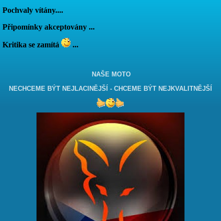
Pochvaly vítány....
Připomínky akceptovány ...
Kritika se zamítá
...
NAŠE MOTO
NECHCEME BÝT NEJLACINĚJŠÍ - CHCEME BÝT NEJKVALITNĚJŠÍ