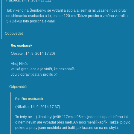
(
Nikolka
,
14. 9. 2014
17:12
)
Tak vikend na Šemberku se vydařil a zdolala jsem si ns uzasne nove pruty
od shimanka osobacka a to jeseter 120 cm. Takze prosim o změnu v profilu
:))) Děkuji foto poslit na e-mail
Odpovědět
Re: osobacek
(
Jeseter
,
14. 9. 2014
17:20
)
Ahoj Nikčo,
veliká gratulace a je vidět, že nezahálíš.
Jdu ti opravit data v profilu ;-)
Odpovědět
Re: Re: osobacek
(
Nikolka
,
14. 9. 2014
17:37
)
To tedy ne. :-) Jinak byl ještě 117cm a 95cm, jeden mi upad i břehu tak
o nem nevím ale vypadal přes metr. A v noci menší kapřík. Takže to bylo
pekne a pruty jsem nechtěla ani balit, jak krasne se na ne chyta.