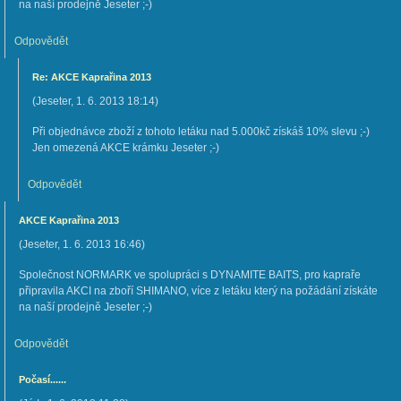
na naší prodejně Jeseter ;-)
Odpovědět
Re: AKCE Kaprařina 2013
(
Jeseter
,
1. 6. 2013
18:14
)
Při objednávce zboží z tohoto letáku nad 5.000kč získáš 10% slevu ;-)
Jen omezená AKCE krámku Jeseter ;-)
Odpovědět
AKCE Kaprařina 2013
(
Jeseter
,
1. 6. 2013
16:46
)
Společnost NORMARK ve spolupráci s DYNAMITE BAITS, pro kapraře
připravila AKCI na zboří SHIMANO, více z letáku který na požádání získáte
na naší prodejně Jeseter ;-)
Odpovědět
Počasí......