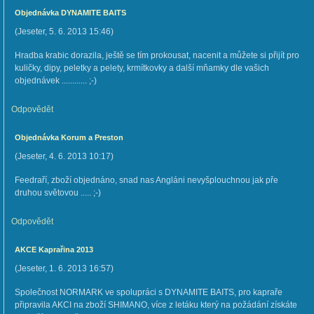
Objednávka DYNAMITE BAITS
(
Jeseter
,
5. 6. 2013
15:46
)
Hradba krabic dorazila, ještě se tím prokousat, nacenit a můžete si přijít pro
kuličky, dipy, peletky a pelety, krmítkovky a další mňamky dle vašich
objednávek ............ ;-)
Odpovědět
Objednávka Korum a Preston
(
Jeseter
,
4. 6. 2013
10:17
)
Feedraří, zboží objednáno, snad nas Angláni nevyšplouchnou jak pře
druhou světovou ..... ;-)
Odpovědět
AKCE Kaprařina 2013
(
Jeseter
,
1. 6. 2013
16:57
)
Společnost NORMARK ve spolupráci s DYNAMITE BAITS, pro kapraře
připravila AKCI na zboží SHIMANO, více z letáku který na požádání získáte