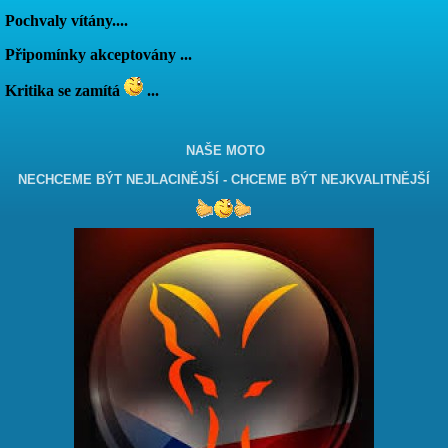
Pochvaly vítány....
Připomínky akceptovány ...
Kritika se zamítá
...
NAŠE MOTO
NECHCEME BÝT NEJLACINĚJŠÍ - CHCEME BÝT NEJKVALITNĚJŠÍ