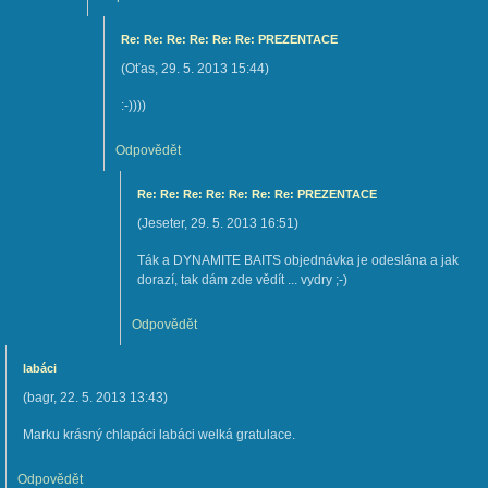
Re: Re: Re: Re: Re: Re: PREZENTACE
(
Oťas
,
29. 5. 2013
15:44
)
:-))))
Odpovědět
Re: Re: Re: Re: Re: Re: Re: PREZENTACE
(
Jeseter
,
29. 5. 2013
16:51
)
Ták a DYNAMITE BAITS objednávka je odeslána a jak
dorazí, tak dám zde vědít ... vydry ;-)
Odpovědět
labáci
(
bagr
,
22. 5. 2013
13:43
)
Marku krásný chlapáci labáci welká gratulace.
Odpovědět