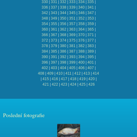
330
|
331
|
332
|
333
|
334
|
335
|
336
|
337
|
338
|
339
|
340
|
341
|
342
|
343
|
344
|
345
|
346
|
347
|
348
|
349
|
350
|
351
|
352
|
353
|
354
|
355
|
356
|
357
|
358
|
359
|
360
|
361
|
362
|
363
|
364
|
365
|
366
|
367
|
368
|
369
|
370
|
371
|
372
|
373
|
374
|
375
|
376
|
377
|
378
|
379
|
380
|
381
|
382
|
383
|
384
|
385
|
386
|
387
|
388
|
389
|
390
|
391
|
392
|
393
|
394
|
395
|
396
|
397
|
398
|
399
|
400
|
401
|
402
|
403
|
404
|
405
|
406
|
407
|
408
|
409
|
410
|
411
|
412
|
413
|
414
|
415
|
416
|
417
|
418
|
419
|
420
|
421
|
422
|
423
|
424
|
425
|
426
Poslední fotografie