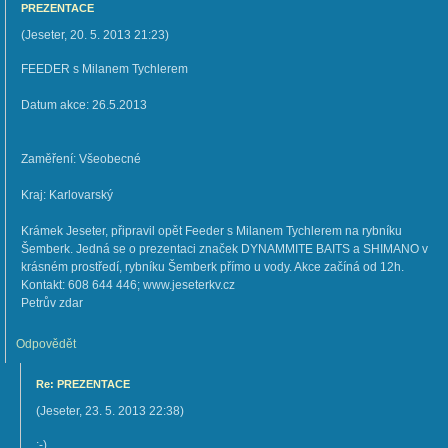
PREZENTACE
(
Jeseter
,
20. 5. 2013
21:23
)
FEEDER s Milanem Tychlerem
Datum akce: 26.5.2013
Zaměření: Všeobecné
Kraj: Karlovarský
Krámek Jeseter, připravil opět Feeder s Milanem Tychlerem na rybníku
Šemberk. Jedná se o prezentaci značek DYNAMMITE BAITS a SHIMANO v
krásném prostředí, rybníku Šemberk přímo u vody. Akce začíná od 12h.
Kontakt: 608 644 446; www.jeseterkv.cz
Petrův zdar
Odpovědět
Re: PREZENTACE
(
Jeseter
,
23. 5. 2013
22:38
)
;-)