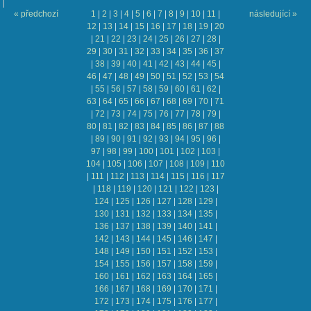
« předchozí
1
|
2
|
3
|
4
|
5
|
6
|
7
|
8
|
9
|
10
|
11
|
následující »
12
|
13
|
14
|
15
|
16
|
17
|
18
|
19
|
20
|
21
|
22
|
23
|
24
|
25
|
26
|
27
|
28
|
29
|
30
|
31
|
32
|
33
|
34
|
35
|
36
|
37
|
38
|
39
|
40
|
41
|
42
|
43
|
44
|
45
|
46
|
47
|
48
|
49
|
50
|
51
|
52
|
53
|
54
|
55
|
56
|
57
|
58
|
59
|
60
|
61
|
62
|
63
|
64
|
65
|
66
|
67
|
68
|
69
|
70
|
71
|
72
|
73
|
74
|
75
|
76
|
77
|
78
|
79
|
80
|
81
|
82
|
83
|
84
|
85
|
86
|
87
|
88
|
89
|
90
|
91
|
92
|
93
|
94
|
95
|
96
|
97
|
98
|
99
|
100
|
101
|
102
|
103
|
104
|
105
|
106
|
107
|
108
|
109
|
110
|
111
|
112
|
113
|
114
|
115
|
116
|
117
|
118
|
119
|
120
|
121
|
122
|
123
|
124
|
125
|
126
|
127
|
128
|
129
|
130
|
131
|
132
|
133
|
134
|
135
|
136
|
137
|
138
|
139
|
140
|
141
|
142
|
143
|
144
|
145
|
146
|
147
|
148
|
149
|
150
|
151
|
152
|
153
|
154
|
155
|
156
|
157
|
158
|
159
|
160
|
161
|
162
|
163
|
164
|
165
|
166
|
167
|
168
|
169
|
170
|
171
|
172
|
173
|
174
|
175
|
176
|
177
|