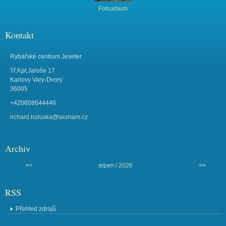
Fotoalbum
Kontakt
Rybářské centrum Jeseter
Tř.Kpt.Jaroše 17
Karlovy Vary-Dvory
36005
+420608644446
richard.holuska@seznam.cz
Archiv
<<
srpen /
2026
>>
RSS
Přehled zdrojů