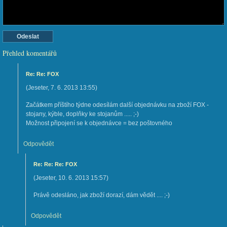
Přehled komentářů
Re: Re: FOX
(
Jeseter
,
7. 6. 2013
13:55
)
Začátkem příštího týdne odesílám další objednávku na zboží FOX -
stojany, kýble, doplňky ke stojanům ..... ;-)
Možnost připojení se k objednávce = bez poštovného
Odpovědět
Re: Re: Re: FOX
(
Jeseter
,
10. 6. 2013
15:57
)
Právě odesláno, jak zboží dorazí, dám vědět .... ;-)
Odpovědět