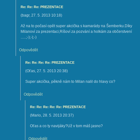
Re: Re: Re: PREZENTACE
(
bagr
,
27. 5. 2013
10:18
)
Až na to počasí opět super akcička s kamarády na Šemberku.Díky
Milanoví za prezentaci,Ríšoví za pozvání a holkám za občerstvení
......;-);-);-)
Odpovědět
Re: Re: Re: Re: PREZENTACE
(
Oťas
,
27. 5. 2013
20:38
)
Super akcička, pěkně nám to Milan nalil do hlavy co?
Odpovědět
Re: Re: Re: Re: Re: PREZENTACE
(
Mario
,
28. 5. 2013
20:37
)
Oťas a co ty navijáky?Už v tom máš jasno?
Odpovědět