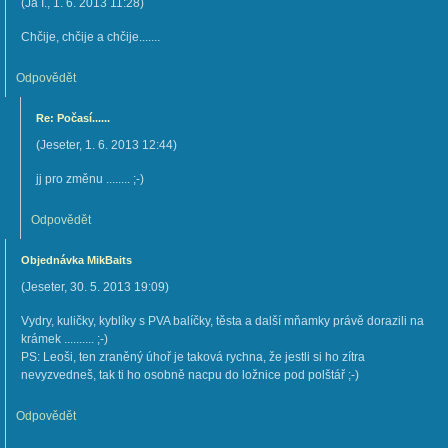
(
Já I.
,
1. 6. 2013
11:28
)
Chčije, chčije a chčije.......
Odpovědět
Re: Počasí......
(
Jeseter
,
1. 6. 2013
12:44
)
jj pro změnu ........ ;-)
Odpovědět
Objednávka MikBaits
(
Jeseter
,
30. 5. 2013
19:09
)
Vydry, kuličky, kyblíky s PVA balíčky, těsta a další mňamky právě dorazili na
krámek .......... ;-)
PS: Leoši, ten zraněný úhoř je taková rychna, že jestli si ho zítra
nevyzvedneš, tak ti ho osobně nacpu do ložnice pod polštář ;-)
Odpovědět