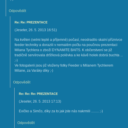
Odpovědět
Re: Re: PREZENTACE
(
Jeseter
,
26. 5. 2013
16:51
)
Na květen (velmi teplé a příjemné) počasí, neodradilo skalní příznivce
feeder techniky a dorazili v nemalém počtu na poučnou prezentaci
Milana Tychlera o zboží DYNAMITE BAITS. K občerstvení se již
tradičně servírovala dršťková polévka a ke kávě holek dobrá buchta ...
;-)
Ve fotogalerii jsou již vloženy fotky Feeder s Milanem Tychlerem
Milane, za Varáky díky ;-)
Odpovědět
Re: Re: Re: PREZENTACE
(
Jeseter
,
26. 5. 2013
17:13
)
Evičko a Simčo, díky za to jak jste nás nakrmili ......... ;-)
Odpovědět