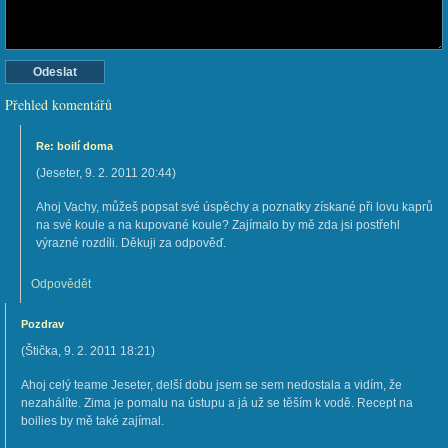
Přehled komentářů
Re: boilí doma
(
Jeseter
,
9. 2. 2011
20:44
)
Ahoj Vachy, můžeš popsat své úspěchy a poznatky získané při lovu kaprů
na své koule a na kupované koule? Zajímalo by mě zda jsi postřehl
výrazné rozdíli. Děkuji za odpověď.
Odpovědět
Pozdrav
(
Štička
,
9. 2. 2011
18:21
)
Ahoj celý teame Jeseter, delší dobu jsem se sem nedostala a vidím, že
nezahálíte. Zima je pomalu na ústupu a já už se těším k vodě. Recept na
boilies by mě také zajímal.