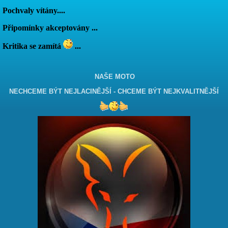
Pochvaly vítány....
Připomínky akceptovány ...
Kritika se zamítá
...
NAŠE MOTO
NECHCEME BÝT NEJLACINĚJŠÍ - CHCEME BÝT NEJKVALITNĚJŠÍ