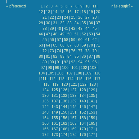
« předchozí
1
|
2
|
3
|
4
|
5
|
6
|
7
|
8
|
9
|
10
|
11
|
následující »
12
|
13
|
14
|
15
|
16
|
17
|
18
|
19
|
20
|
21
|
22
|
23
|
24
|
25
|
26
|
27
|
28
|
29
|
30
|
31
|
32
|
33
|
34
|
35
|
36
|
37
|
38
|
39
|
40
|
41
|
42
|
43
|
44
|
45
|
46
|
47
|
48
|
49
|
50
|
51
|
52
|
53
|
54
|
55
|
56
|
57
|
58
|
59
|
60
|
61
|
62
|
63
|
64
|
65
|
66
|
67
|
68
|
69
|
70
|
71
|
72
|
73
|
74
|
75
|
76
|
77
|
78
|
79
|
80
|
81
|
82
|
83
|
84
|
85
|
86
|
87
|
88
|
89
|
90
|
91
|
92
|
93
|
94
|
95
|
96
|
97
|
98
|
99
|
100
|
101
|
102
|
103
|
104
|
105
|
106
|
107
|
108
|
109
|
110
|
111
|
112
|
113
|
114
|
115
|
116
|
117
|
118
|
119
|
120
|
121
|
122
|
123
|
124
|
125
|
126
|
127
|
128
|
129
|
130
|
131
|
132
|
133
|
134
|
135
|
136
|
137
|
138
|
139
|
140
|
141
|
142
|
143
|
144
|
145
|
146
|
147
|
148
|
149
|
150
|
151
|
152
|
153
|
154
|
155
|
156
|
157
|
158
|
159
|
160
|
161
|
162
|
163
|
164
|
165
|
166
|
167
|
168
|
169
|
170
|
171
|
172
|
173
|
174
|
175
|
176
|
177
|