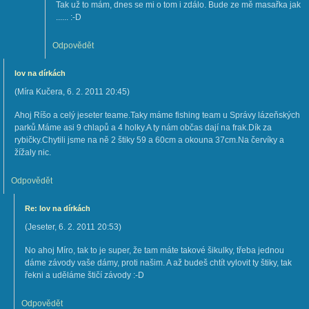
Tak už to mám, dnes se mi o tom i zdálo. Bude ze mě masařka jak
...... :-D
Odpovědět
lov na dírkách
(
Míra Kučera
,
6. 2. 2011
20:45
)
Ahoj Ríšo a celý jeseter teame.Taky máme fishing team u Správy lázeňských
parků.Máme asi 9 chlapů a 4 holky.A ty nám občas dají na frak.Dík za
rybičky.Chytili jsme na ně 2 štiky 59 a 60cm a okouna 37cm.Na červíky a
žížaly nic.
Odpovědět
Re: lov na dírkách
(
Jeseter
,
6. 2. 2011
20:53
)
No ahoj Míro, tak to je super, že tam máte takové šikulky, třeba jednou
dáme závody vaše dámy, proti našim. A až budeš chtít vylovit ty štiky, tak
řekni a uděláme štičí závody :-D
Odpovědět