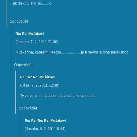
Tak diskutujem né.......:-o
Odpovědět
Re: Re: Mušákovi
(
Jeseter
,
7. 2. 2011
21:38
)
Muškařina, kaprařin, feeder..................... já ti nevím je toho nějak moc
Odpovědět
Re: Re: Re: Mušákovi
(
Oťas
,
7. 2. 2011
22:08
)
Ty vole, už ten časák nečti a dělej to co umíš....
Odpovědět
Re: Re: Re: Re: Mušákovi
(
Jeseter
,
8. 2. 2011
8:44
)