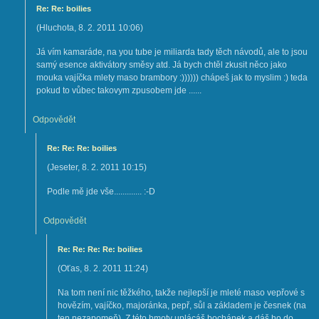
Re: Re: boilies
(
Hluchota
,
8. 2. 2011
10:06
)
Já vím kamaráde, na you tube je miliarda tady těch návodů, ale to jsou
samý esence aktivátory směsy atd. Já bych chtěl zkusit něco jako
mouka vajíčka mlety maso brambory :)))))) chápeš jak to myslim :) teda
pokud to vůbec takovym zpusobem jde ......
Odpovědět
Re: Re: Re: boilies
(
Jeseter
,
8. 2. 2011
10:15
)
Podle mě jde vše............. :-D
Odpovědět
Re: Re: Re: Re: boilies
(
Oťas
,
8. 2. 2011
11:24
)
Na tom není nic těžkého, takže nejlepší je mleté maso vepřové s
hovězím, vajíčko, majoránka, pepř, sůl a základem je česnek (na
ten nezapomeň). Z této hmoty uplácáš bochánek a dáš ho do