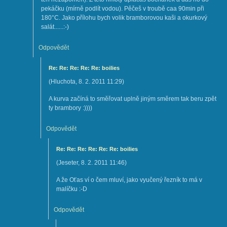
pekáčku (mírně podlít vodou). Pěčeš v troubě caa 90min při
180°C. Jako přílohu bych volik bramborovou kaši a okurkový
salát......:-)
Odpovědět
Re: Re: Re: Re: Re: boilies
(
Hluchota
,
8. 2. 2011
11:29
)
A kurva začíná to směřovat uplně jiným směrem tak beru zpět
ty brambory :))))
Odpovědět
Re: Re: Re: Re: Re: Re: boilies
(
Jeseter
,
8. 2. 2011
11:46
)
A že Oťas ví o čem mluví, jako vyučený řezník to má v
malíčku :-D
Odpovědět