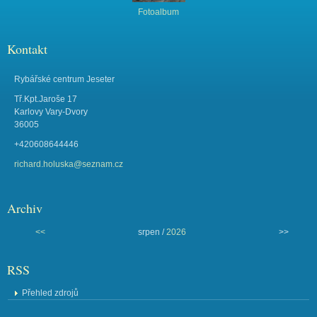
Fotoalbum
Kontakt
Rybářské centrum Jeseter
Tř.Kpt.Jaroše 17
Karlovy Vary-Dvory
36005
+420608644446
richard.holuska@seznam.cz
Archiv
<<
srpen /
2026
>>
RSS
Přehled zdrojů