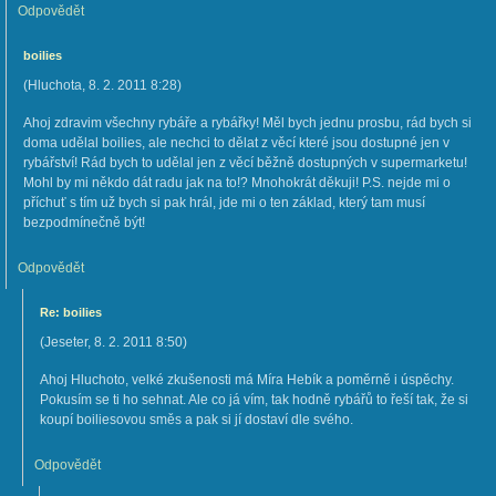
Odpovědět
boilies
(
Hluchota
,
8. 2. 2011
8:28
)
Ahoj zdravim všechny rybáře a rybářky! Měl bych jednu prosbu, rád bych si
doma udělal boilies, ale nechci to dělat z věcí které jsou dostupné jen v
rybářství! Rád bych to udělal jen z věcí běžně dostupných v supermarketu!
Mohl by mi někdo dát radu jak na to!? Mnohokrát děkuji! P.S. nejde mi o
příchuť s tím už bych si pak hrál, jde mi o ten základ, který tam musí
bezpodmínečně být!
Odpovědět
Re: boilies
(
Jeseter
,
8. 2. 2011
8:50
)
Ahoj Hluchoto, velké zkušenosti má Míra Hebík a poměrně i úspěchy.
Pokusím se ti ho sehnat. Ale co já vím, tak hodně rybářů to řeší tak, že si
koupí boiliesovou směs a pak si jí dostaví dle svého.
Odpovědět