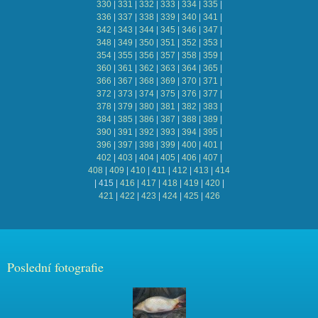
330
|
331
|
332
|
333
|
334
|
335
|
336
|
337
|
338
|
339
|
340
|
341
|
342
|
343
|
344
|
345
|
346
|
347
|
348
|
349
|
350
|
351
|
352
|
353
|
354
|
355
|
356
|
357
|
358
|
359
|
360
|
361
|
362
|
363
|
364
|
365
|
366
|
367
|
368
|
369
|
370
|
371
|
372
|
373
|
374
|
375
|
376
|
377
|
378
|
379
|
380
|
381
|
382
|
383
|
384
|
385
|
386
|
387
|
388
|
389
|
390
|
391
|
392
|
393
|
394
|
395
|
396
|
397
|
398
|
399
|
400
|
401
|
402
|
403
|
404
|
405
|
406
|
407
|
408
|
409
|
410
|
411
|
412
|
413
|
414
|
415
|
416
|
417
|
418
|
419
|
420
|
421
|
422
|
423
|
424
|
425
|
426
Poslední fotografie