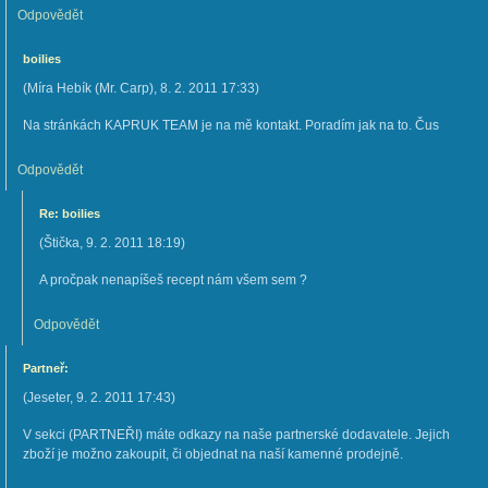
Odpovědět
boilies
(
Míra Hebík (Mr. Carp)
,
8. 2. 2011
17:33
)
Na stránkách KAPRUK TEAM je na mě kontakt. Poradím jak na to. Čus
Odpovědět
Re: boilies
(
Štička
,
9. 2. 2011
18:19
)
A pročpak nenapíšeš recept nám všem sem ?
Odpovědět
Partneř:
(
Jeseter
,
9. 2. 2011
17:43
)
V sekci (PARTNEŘI) máte odkazy na naše partnerské dodavatele. Jejich
zboží je možno zakoupit, či objednat na naší kamenné prodejně.