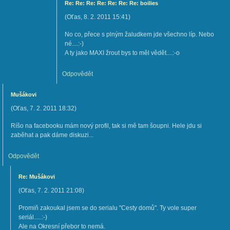
Re: Re: Re: Re: Re: Re: Re: boilies
(
Oťas
,
8. 2. 2011
15:41
)
No co, přece s plným žaludkem jde všechno líp. Nebo
né....:-)
A ty jako MAXI žrout bys to měl vědět....:-o
Odpovědět
Mušákovi
(
Oťas
,
7. 2. 2011
18:32
)
Ríšo na facebooku mám nový profil, tak si mě tam šoupni. Hele jdu si
zaběhat a pak dáme diskuzi...
Odpovědět
Re: Mušákovi
(
Oťas
,
7. 2. 2011
21:08
)
Promiň zakoukal jsem se do serialu "Cesty domů". Ty vole super
seriál.....:-)
Ale na Okresní přebor to nemá.