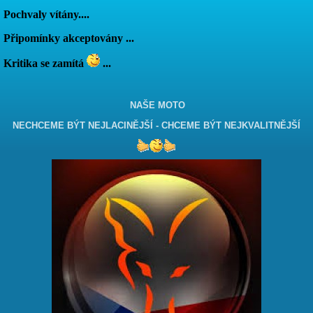
Pochvaly vítány....
Připomínky akceptovány ...
Kritika se zamítá
...
NAŠE MOTO
NECHCEME BÝT NEJLACINĚJŠÍ - CHCEME BÝT NEJKVALITNĚJŠÍ