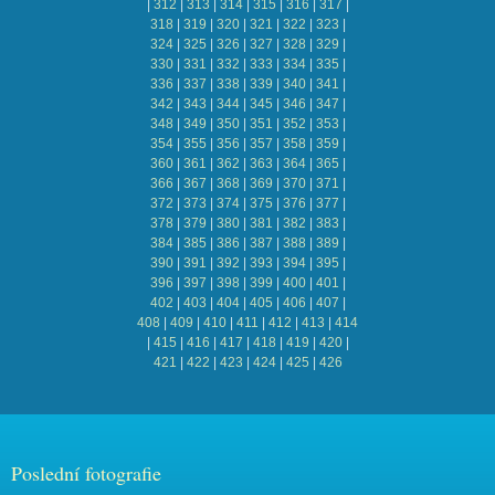
|
312
|
313
|
314
|
315
|
316
|
317
|
318
|
319
|
320
|
321
|
322
|
323
|
324
|
325
|
326
|
327
|
328
|
329
|
330
|
331
|
332
|
333
|
334
|
335
|
336
|
337
|
338
|
339
|
340
|
341
|
342
|
343
|
344
|
345
|
346
|
347
|
348
|
349
|
350
|
351
|
352
|
353
|
354
|
355
|
356
|
357
|
358
|
359
|
360
|
361
|
362
|
363
|
364
|
365
|
366
|
367
|
368
|
369
|
370
|
371
|
372
|
373
|
374
|
375
|
376
|
377
|
378
|
379
|
380
|
381
|
382
|
383
|
384
|
385
|
386
|
387
|
388
|
389
|
390
|
391
|
392
|
393
|
394
|
395
|
396
|
397
|
398
|
399
|
400
|
401
|
402
|
403
|
404
|
405
|
406
|
407
|
408
|
409
|
410
|
411
|
412
|
413
|
414
|
415
|
416
|
417
|
418
|
419
|
420
|
421
|
422
|
423
|
424
|
425
|
426
Poslední fotografie