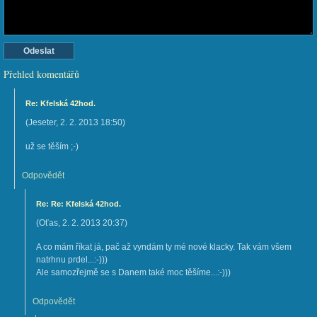
Přehled komentářů
Re: Kfelská 42hod.
(
Jeseter
,
2. 2. 2013
18:50
)
už se těším ;-)
Odpovědět
Re: Re: Kfelská 42hod.
(
Oťas
,
2. 2. 2013
20:37
)
A co mám říkat já, pač až vyndám ty mé nové klacky. Tak vám všem
natrhnu prdel...:-)))
Ale samozřejmě se s Danem také moc těšíme...:-)))
Odpovědět