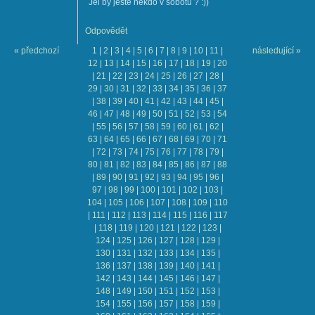
Jel by ještě někdo v sobotu ? :))
Odpovědět
« předchozí
1
|
2
|
3
|
4
|
5
|
6
|
7
|
8
|
9
|
10
|
11
|
následující »
12
|
13
|
14
|
15
|
16
|
17
|
18
|
19
|
20
|
21
|
22
|
23
|
24
|
25
|
26
|
27
|
28
|
29
|
30
|
31
|
32
|
33
|
34
|
35
|
36
|
37
|
38
|
39
|
40
|
41
|
42
|
43
|
44
|
45
|
46
|
47
|
48
|
49
|
50
|
51
|
52
|
53
|
54
|
55
|
56
|
57
|
58
|
59
|
60
|
61
|
62
|
63
|
64
|
65
|
66
|
67
|
68
|
69
|
70
|
71
|
72
|
73
|
74
|
75
|
76
|
77
|
78
|
79
|
80
|
81
|
82
|
83
|
84
|
85
|
86
|
87
|
88
|
89
|
90
|
91
|
92
|
93
|
94
|
95
|
96
|
97
|
98
|
99
|
100
|
101
|
102
|
103
|
104
|
105
|
106
|
107
|
108
|
109
|
110
|
111
|
112
|
113
|
114
|
115
|
116
|
117
|
118
|
119
|
120
|
121
|
122
|
123
|
124
|
125
|
126
|
127
|
128
|
129
|
130
|
131
|
132
|
133
|
134
|
135
|
136
|
137
|
138
|
139
|
140
|
141
|
142
|
143
|
144
|
145
|
146
|
147
|
148
|
149
|
150
|
151
|
152
|
153
|
154
|
155
|
156
|
157
|
158
|
159
|