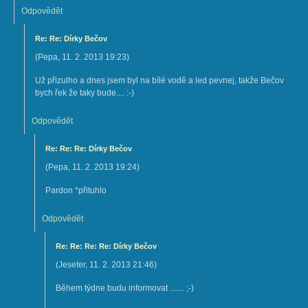
Odpovědět
Re: Re: Dírky Bečov
(
Pepa
,
11. 2. 2013
19:23
)
Už přizulho a dnes jsem byl na bílé vodě a led pevnej, takže Bečov
bych řek že taky bude.... :-)
Odpovědět
Re: Re: Re: Dírky Bečov
(
Pepa
,
11. 2. 2013
19:24
)
Pardon *přituhlo
Odpovědět
Re: Re: Re: Re: Dírky Bečov
(
Jeseter
,
11. 2. 2013
21:46
)
Během týdne budu informovat ....... ;-)