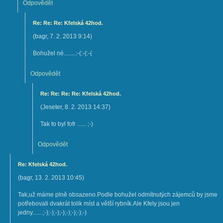
Odpovědět
Re: Re: Re: Kfelská 42hod.
(
bagr
,
7. 2. 2013
9:14
)
Bohužel né........:-(:-(:-(
Odpovědět
Re: Re: Re: Re: Kfelská 42hod.
(
Jeseter
,
8. 2. 2013
14:37
)
Tak to byl fofr ...... ;-)
Odpovědět
Re: Kfelská 42hod.
(
bagr
,
13. 2. 2013
10:45
)
Tak,už máme plně obsazeno.Podle bohužel odmítnutých zájemců by jsme
potřebovali dvakrát tolik míst a větší rybník.Ale Kfely jsou jen
jedny.......;-);-);-);-);-);-);-);-)