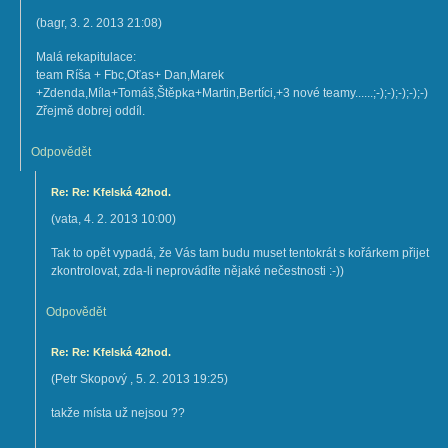
(
bagr
,
3. 2. 2013
21:08
)
Malá rekapitulace:
team Ríša + Fbc,Oťas+ Dan,Marek
+Zdenda,Míla+Tomáš,Štěpka+Martin,Bertíci,+3 nové teamy......;-);-);-);-);-)
Zřejmě dobrej oddíl.
Odpovědět
Re: Re: Kfelská 42hod.
(
vata
,
4. 2. 2013
10:00
)
Tak to opět vypadá, že Vás tam budu muset tentokrát s kořárkem přijet
zkontrolovat, zda-li neprovádíte nějaké nečestnosti :-))
Odpovědět
Re: Re: Kfelská 42hod.
(
Petr Skopový
,
5. 2. 2013
19:25
)
takže místa už nejsou ??