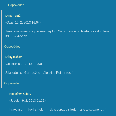
Odpovědět
Dírky Teplá
(
Oťas
,
12. 2. 2013
16:04
)
Také je možnost si vyzkoušet Teplou. Samozřejmě po telefonické domluvě.
tel.: 737 422 561
Odpovědět
Dírky Bečov
(
Jeseter
,
8. 2. 2013
12:33
)
Síla ledu cca 6 cm což je málo, zítra Petr upřesní.
Odpovědět
Re: Dírky Bečov
(
Jeseter
,
9. 2. 2013
11:12
)
Právě jsem mluvil s Peterm, jsk to vypadá s ledem a je to špatné ... :-(