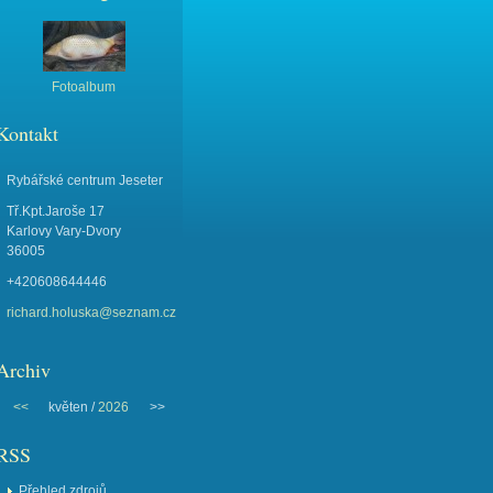
Fotoalbum
Kontakt
Rybářské centrum Jeseter
Tř.Kpt.Jaroše 17
Karlovy Vary-Dvory
36005
+420608644446
richard.holuska@seznam.cz
Archiv
<<
květen /
2026
>>
RSS
Přehled zdrojů