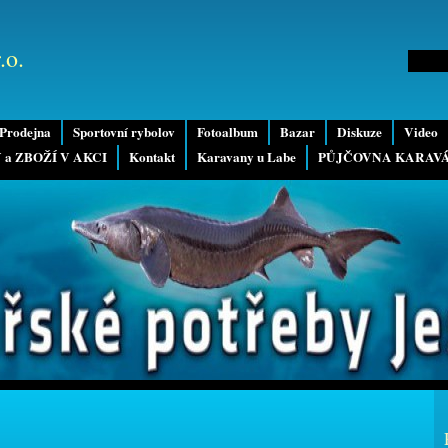
.o.
Prodejna
Sportovní rybolov
Fotoalbum
Bazar
Diskuze
Video
 a ZBOŽÍ V AKCI
Kontakt
Karavany u Labe
PŮJČOVNA KARAV