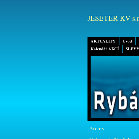
JESETER KV s.r
AKTUALITY
Úvod
Kalendář AKCÍ
SLEVY
Archiv