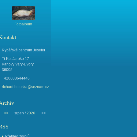
Fotoalbum
Kontakt
Rybářské centrum Jeseter
Tř.Kpt.Jaroše 17
Karlovy Vary-Dvory
36005
+420608644446
richard.holuska@seznam.cz
Archiv
<<
srpen /
2026
>>
RSS
Přehled zdrojů