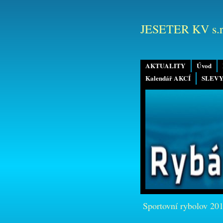
JESETER KV s.r
AKTUALITY
Úvod
Kalendář AKCÍ
SLEVY
Sportovní rybolov 20