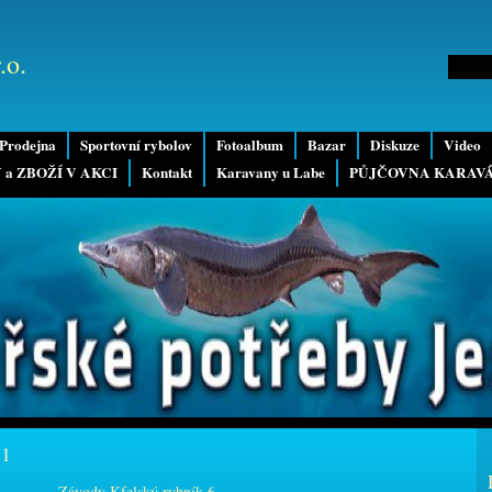
.o.
Prodejna
Sportovní rybolov
Fotoalbum
Bazar
Diskuze
Video
 a ZBOŽÍ V AKCI
Kontakt
Karavany u Labe
PŮJČOVNA KARAV
11
Závody Kfelský rybník 6