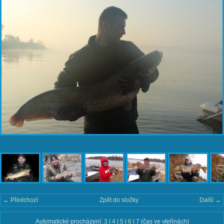
← Předchozí
Zpět do složky
Další →
Automatické procházení:
3
|
4
|
5
|
6
|
7
(čas ve vteřinách)