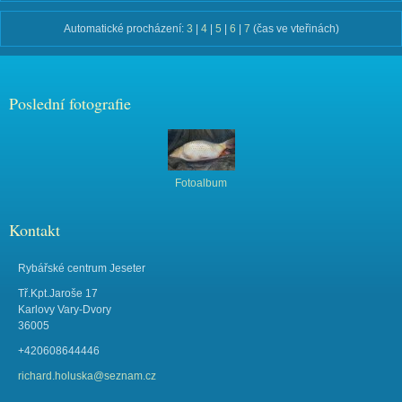
Automatické procházení:
3
|
4
|
5
|
6
|
7
(čas ve vteřinách)
Poslední fotografie
Fotoalbum
Kontakt
Rybářské centrum Jeseter
Tř.Kpt.Jaroše 17
Karlovy Vary-Dvory
36005
+420608644446
richard.holuska@seznam.cz