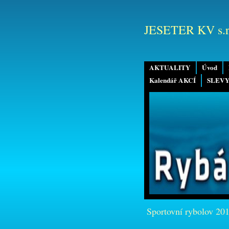
JESETER KV s.r
AKTUALITY
Úvod
Kalendář AKCÍ
SLEVY
Sportovní rybolov 20