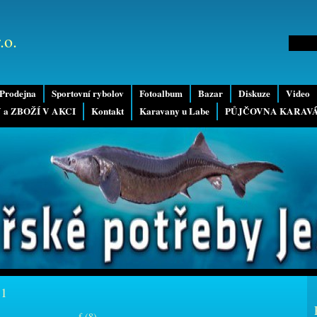
.o.
Prodejna
Sportovní rybolov
Fotoalbum
Bazar
Diskuze
Video
 a ZBOŽÍ V AKCI
Kontakt
Karavany u Labe
PŮJČOVNA KARAV
11
f (8)