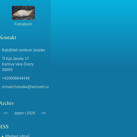
Fotoalbum
Kontakt
Rybářské centrum Jeseter
Tř.Kpt.Jaroše 17
Karlovy Vary-Dvory
36005
+420608644446
richard.holuska@seznam.cz
Archiv
<<
srpen /
2026
>>
RSS
Přehled zdrojů