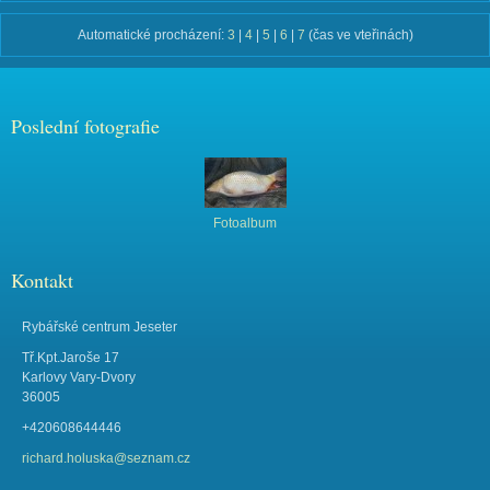
Automatické procházení:
3
|
4
|
5
|
6
|
7
(čas ve vteřinách)
Poslední fotografie
Fotoalbum
Kontakt
Rybářské centrum Jeseter
Tř.Kpt.Jaroše 17
Karlovy Vary-Dvory
36005
+420608644446
richard.holuska@seznam.cz