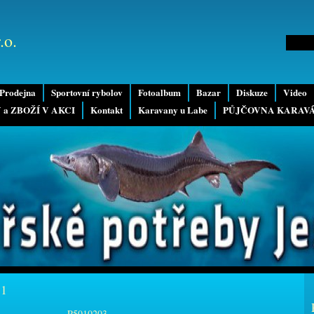
.o.
Prodejna
Sportovní rybolov
Fotoalbum
Bazar
Diskuze
Video
 a ZBOŽÍ V AKCI
Kontakt
Karavany u Labe
PŮJČOVNA KARAV
11
P5010203