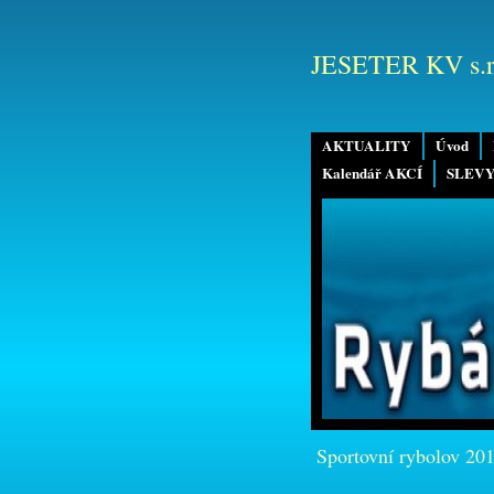
JESETER KV s.r
AKTUALITY
Úvod
Kalendář AKCÍ
SLEVY
Sportovní rybolov 20