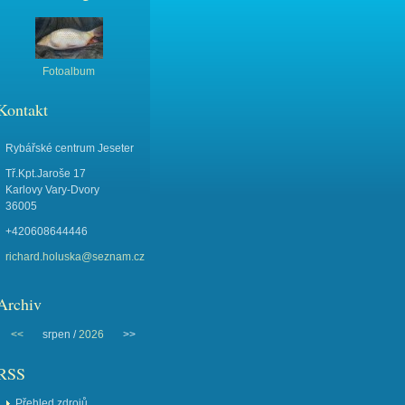
Fotoalbum
Kontakt
Rybářské centrum Jeseter
Tř.Kpt.Jaroše 17
Karlovy Vary-Dvory
36005
+420608644446
richard.holuska@seznam.cz
Archiv
<<
srpen /
2026
>>
RSS
Přehled zdrojů