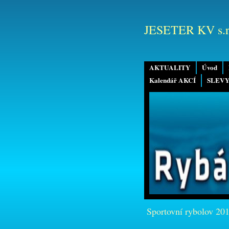
JESETER KV s.r
AKTUALITY
Úvod
Kalendář AKCÍ
SLEVY
Sportovní rybolov 20