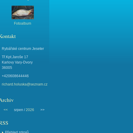
Fotoalbum
Kontakt
Rybářské centrum Jeseter
Tř.Kpt.Jaroše 17
Karlovy Vary-Dvory
36005
+420608644446
richard.holuska@seznam.cz
Archiv
<<
srpen /
2026
>>
RSS
Přehled zdrojů