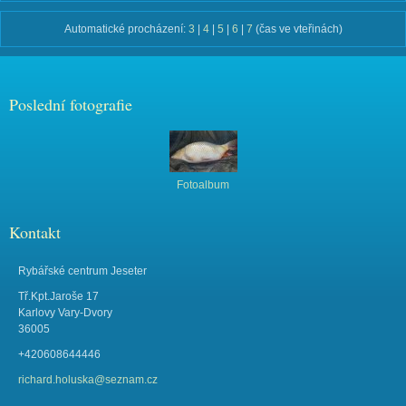
Automatické procházení:
3
|
4
|
5
|
6
|
7
(čas ve vteřinách)
Poslední fotografie
Fotoalbum
Kontakt
Rybářské centrum Jeseter
Tř.Kpt.Jaroše 17
Karlovy Vary-Dvory
36005
+420608644446
richard.holuska@seznam.cz