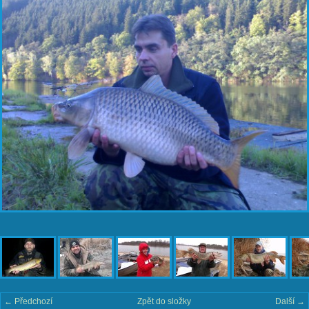
← Předchozí
Zpět do složky
Další →