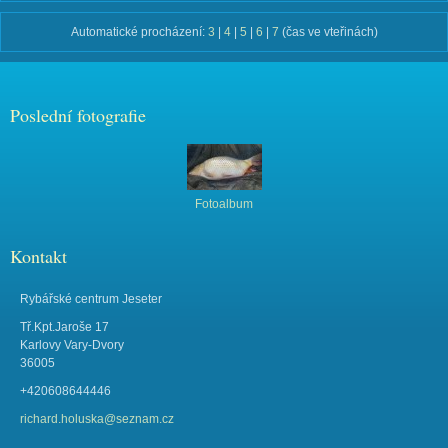
Automatické procházení:
3
|
4
|
5
|
6
|
7
(čas ve vteřinách)
Poslední fotografie
Fotoalbum
Kontakt
Rybářské centrum Jeseter
Tř.Kpt.Jaroše 17
Karlovy Vary-Dvory
36005
+420608644446
richard.holuska@seznam.cz