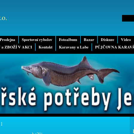
.o.
Prodejna
Sportovní rybolov
Fotoalbum
Bazar
Diskuze
Video
 a ZBOŽÍ V AKCI
Kontakt
Karavany u Labe
PŮJČOVNA KARAV
11
k (29)