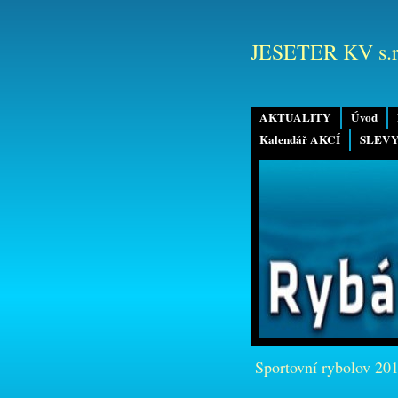
JESETER KV s.r
AKTUALITY
Úvod
Kalendář AKCÍ
SLEVY
Sportovní rybolov 20