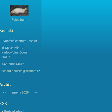
Fotoalbum
Kontakt
Rybářské centrum Jeseter
Tř.Kpt.Jaroše 17
Karlovy Vary-Dvory
36005
+420608644446
richard.holuska@seznam.cz
Archiv
<<
srpen /
2026
>>
RSS
Přehled zdrojů