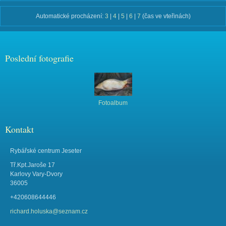
Automatické procházení:
3
|
4
|
5
|
6
|
7
(čas ve vteřinách)
Poslední fotografie
Fotoalbum
Kontakt
Rybářské centrum Jeseter
Tř.Kpt.Jaroše 17
Karlovy Vary-Dvory
36005
+420608644446
richard.holuska@seznam.cz