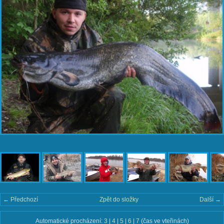
← Předchozí
Zpět do složky
Další →
Automatické procházení:
3
|
4
|
5
|
6
|
7
(čas ve vteřinách)