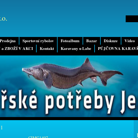
.o.
Prodejna
Sportovní rybolov
Fotoalbum
Bazar
Diskuze
Video
 a ZBOŽÍ V AKCI
Kontakt
Karavany u Labe
PŮJČOVNA KARAV
11
CIMG1407