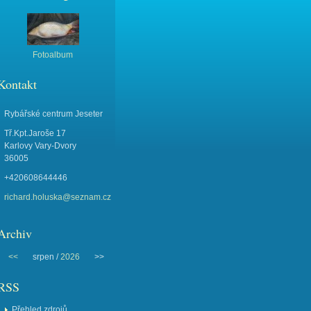
Fotoalbum
Kontakt
Rybářské centrum Jeseter
Tř.Kpt.Jaroše 17
Karlovy Vary-Dvory
36005
+420608644446
richard.holuska@seznam.cz
Archiv
<<
srpen /
2026
>>
RSS
Přehled zdrojů