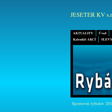
JESETER KV s.r
AKTUALITY
Úvod
Kalendář AKCÍ
SLEVY
Sportovní rybolov 20