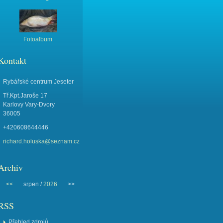
Fotoalbum
Kontakt
Rybářské centrum Jeseter
Tř.Kpt.Jaroše 17
Karlovy Vary-Dvory
36005
+420608644446
richard.holuska@seznam.cz
Archiv
<<
srpen /
2026
>>
RSS
Přehled zdrojů