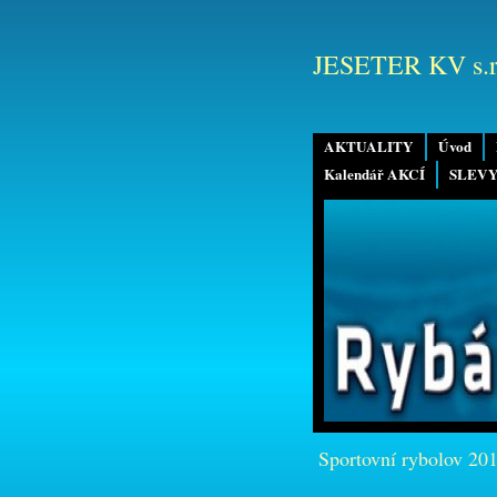
JESETER KV s.r
AKTUALITY
Úvod
Kalendář AKCÍ
SLEVY
Sportovní rybolov 20