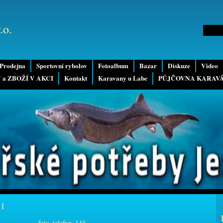
.o.
Prodejna
Sportovní rybolov
Fotoalbum
Bazar
Diskuze
Video
 a ZBOŽÍ V AKCI
Kontakt
Karavany u Labe
PŮJČOVNA KARAV
11
foto_telefon_143