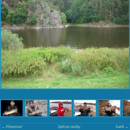
← Předchozí
Zpět do složky
Další →