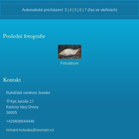
Automatické procházení:
3
|
4
|
5
|
6
|
7
(čas ve vteřinách)
Poslední fotografie
Fotoalbum
Kontakt
Rybářské centrum Jeseter
Tř.Kpt.Jaroše 17
Karlovy Vary-Dvory
36005
+420608644446
richard.holuska@seznam.cz