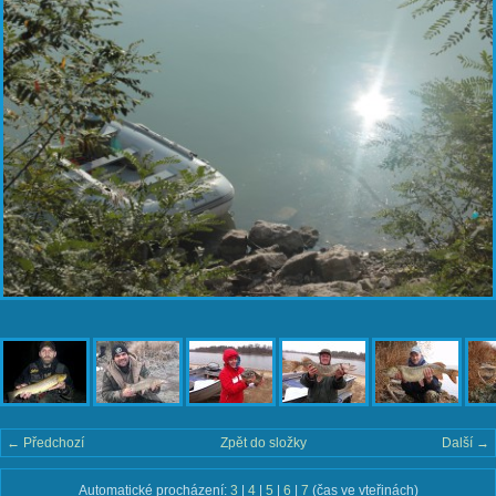
← Předchozí
Zpět do složky
Další →
Automatické procházení:
3
|
4
|
5
|
6
|
7
(čas ve vteřinách)