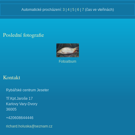
Automatické procházení:
3
|
4
|
5
|
6
|
7
(čas ve vteřinách)
Poslední fotografie
Fotoalbum
Kontakt
Rybářské centrum Jeseter
Tř.Kpt.Jaroše 17
Karlovy Vary-Dvory
36005
+420608644446
richard.holuska@seznam.cz