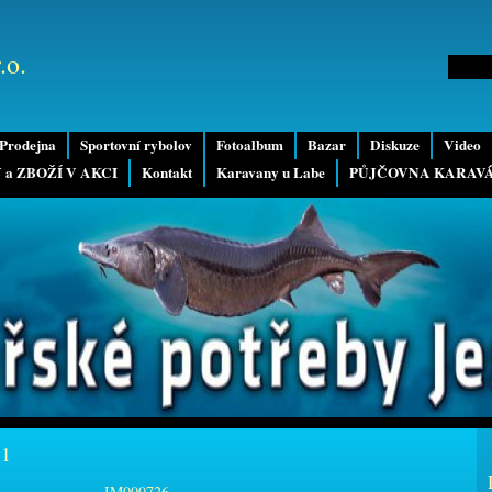
.o.
Prodejna
Sportovní rybolov
Fotoalbum
Bazar
Diskuze
Video
 a ZBOŽÍ V AKCI
Kontakt
Karavany u Labe
PŮJČOVNA KARAV
11
IM000726