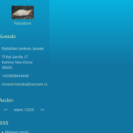
Fotoalbum
Kontakt
Rybářské centrum Jeseter
Tř.Kpt.Jaroše 17
Karlovy Vary-Dvory
36005
+420608644446
richard.holuska@seznam.cz
Archiv
<<
srpen /
2026
>>
RSS
Přehled zdrojů