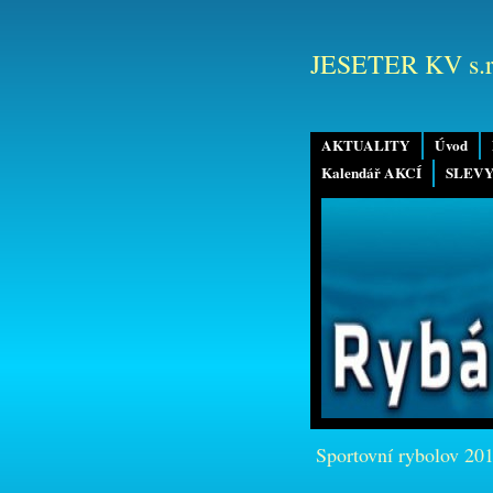
JESETER KV s.r
AKTUALITY
Úvod
Kalendář AKCÍ
SLEVY
Sportovní rybolov 20