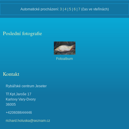
Automatické procházení:
3
|
4
|
5
|
6
|
7
(čas ve vteřinách)
Poslední fotografie
Fotoalbum
Kontakt
Rybářské centrum Jeseter
Tř.Kpt.Jaroše 17
Karlovy Vary-Dvory
36005
+420608644446
richard.holuska@seznam.cz