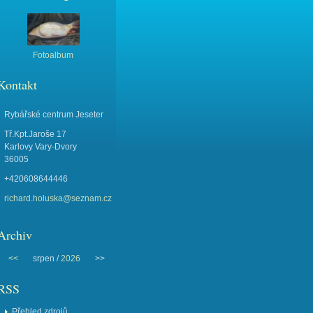
Fotoalbum
Kontakt
Rybářské centrum Jeseter
Tř.Kpt.Jaroše 17
Karlovy Vary-Dvory
36005
+420608644446
richard.holuska@seznam.cz
Archiv
<<
srpen /
2026
>>
RSS
Přehled zdrojů