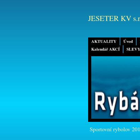
JESETER KV s.r
AKTUALITY
Úvod
Kalendář AKCÍ
SLEVY
Sportovní rybolov 20