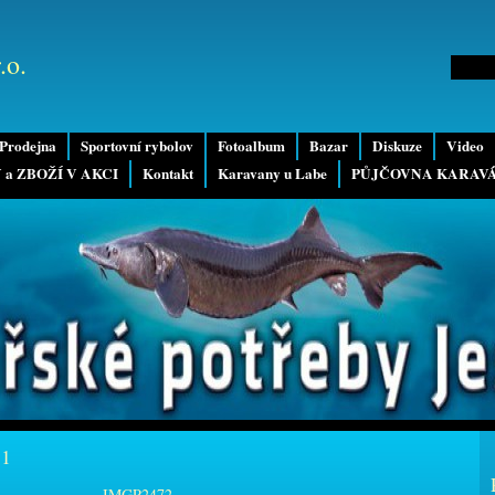
.o.
Prodejna
Sportovní rybolov
Fotoalbum
Bazar
Diskuze
Video
 a ZBOŽÍ V AKCI
Kontakt
Karavany u Labe
PŮJČOVNA KARAV
11
IMGP2472