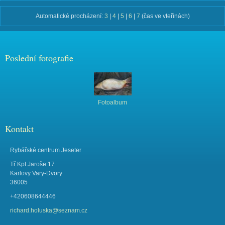
Automatické procházení:
3
|
4
|
5
|
6
|
7
(čas ve vteřinách)
Poslední fotografie
Fotoalbum
Kontakt
Rybářské centrum Jeseter
Tř.Kpt.Jaroše 17
Karlovy Vary-Dvory
36005
+420608644446
richard.holuska@seznam.cz