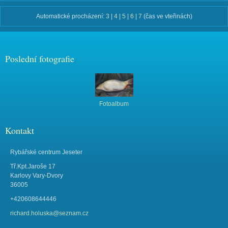
Automatické procházení:
3
|
4
|
5
|
6
|
7
(čas ve vteřinách)
Poslední fotografie
Fotoalbum
Kontakt
Rybářské centrum Jeseter
Tř.Kpt.Jaroše 17
Karlovy Vary-Dvory
36005
+420608644446
richard.holuska@seznam.cz