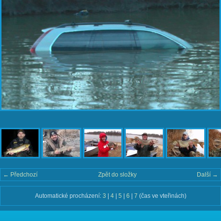
← Předchozí
Zpět do složky
Další →
Automatické procházení:
3
|
4
|
5
|
6
|
7
(čas ve vteřinách)