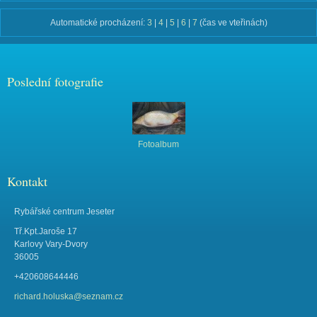
Automatické procházení:
3
|
4
|
5
|
6
|
7
(čas ve vteřinách)
Poslední fotografie
Fotoalbum
Kontakt
Rybářské centrum Jeseter
Tř.Kpt.Jaroše 17
Karlovy Vary-Dvory
36005
+420608644446
richard.holuska@seznam.cz