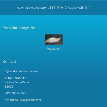
Automatické procházení:
3
|
4
|
5
|
6
|
7
(čas ve vteřinách)
Poslední fotografie
Fotoalbum
Kontakt
Rybářské centrum Jeseter
Tř.Kpt.Jaroše 17
Karlovy Vary-Dvory
36005
+420608644446
richard.holuska@seznam.cz