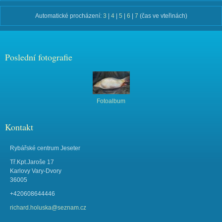
Automatické procházení:
3
|
4
|
5
|
6
|
7
(čas ve vteřinách)
Poslední fotografie
Fotoalbum
Kontakt
Rybářské centrum Jeseter
Tř.Kpt.Jaroše 17
Karlovy Vary-Dvory
36005
+420608644446
richard.holuska@seznam.cz