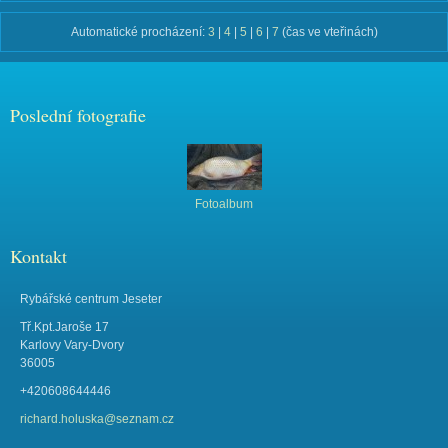
Automatické procházení:
3
|
4
|
5
|
6
|
7
(čas ve vteřinách)
Poslední fotografie
Fotoalbum
Kontakt
Rybářské centrum Jeseter
Tř.Kpt.Jaroše 17
Karlovy Vary-Dvory
36005
+420608644446
richard.holuska@seznam.cz