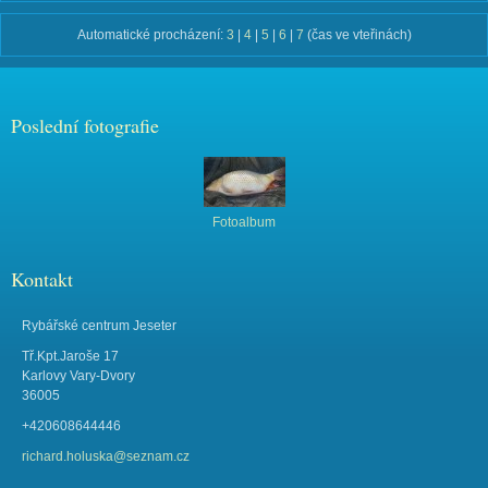
Automatické procházení:
3
|
4
|
5
|
6
|
7
(čas ve vteřinách)
Poslední fotografie
Fotoalbum
Kontakt
Rybářské centrum Jeseter
Tř.Kpt.Jaroše 17
Karlovy Vary-Dvory
36005
+420608644446
richard.holuska@seznam.cz