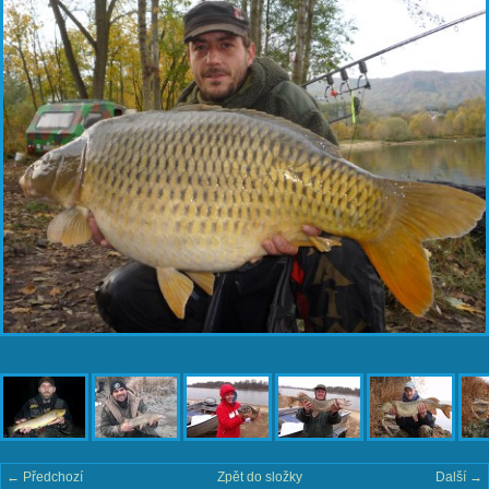
← Předchozí
Zpět do složky
Další →