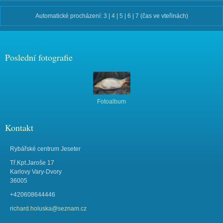
Automatické procházení:
3
|
4
|
5
|
6
|
7
(čas ve vteřinách)
Poslední fotografie
Fotoalbum
Kontakt
Rybářské centrum Jeseter
Tř.Kpt.Jaroše 17
Karlovy Vary-Dvory
36005
+420608644446
richard.holuska@seznam.cz