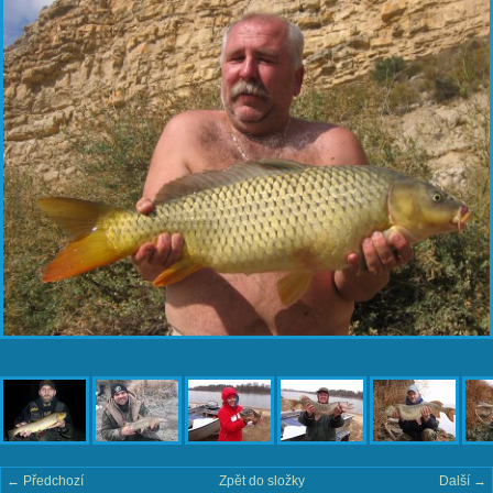
← Předchozí
Zpět do složky
Další →