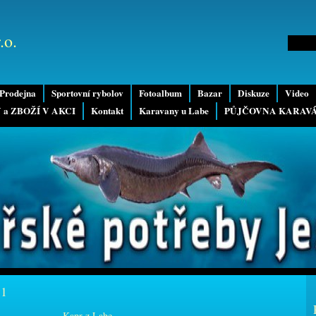
.o.
Prodejna
Sportovní rybolov
Fotoalbum
Bazar
Diskuze
Video
 a ZBOŽÍ V AKCI
Kontakt
Karavany u Labe
PŮJČOVNA KARAV
11
Kapr z Labe