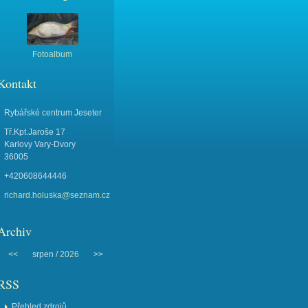
Fotoalbum
Kontakt
Rybářské centrum Jeseter
Tř.Kpt.Jaroše 17
Karlovy Vary-Dvory
36005
+420608644446
richard.holuska@seznam.cz
Archiv
<<
srpen /
2026
>>
RSS
Přehled zdrojů