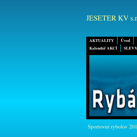
JESETER KV s.r
AKTUALITY
Úvod
Kalendář AKCÍ
SLEVY
Sportovní rybolov 20