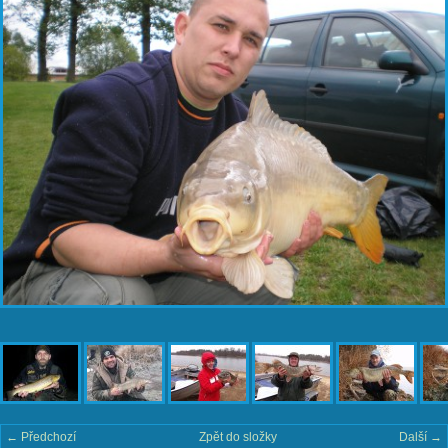
← Předchozí
Zpět do složky
Další →