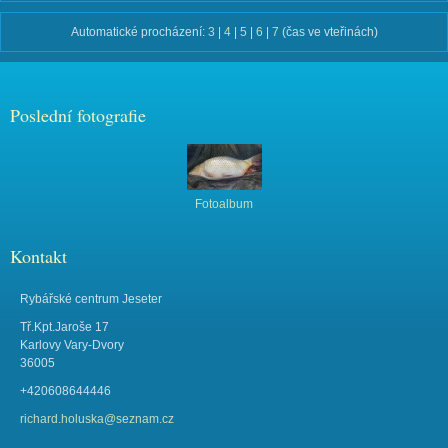
Automatické procházení:
3
|
4
|
5
|
6
|
7
(čas ve vteřinách)
Poslední fotografie
Fotoalbum
Kontakt
Rybářské centrum Jeseter
Tř.Kpt.Jaroše 17
Karlovy Vary-Dvory
36005
+420608644446
richard.holuska@seznam.cz