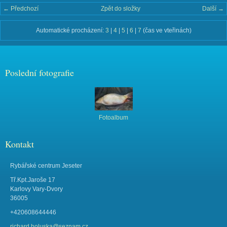
← Předchozí
Zpět do složky
Další →
Automatické procházení:
3
|
4
|
5
|
6
|
7
(čas ve vteřinách)
Poslední fotografie
Fotoalbum
Kontakt
Rybářské centrum Jeseter
Tř.Kpt.Jaroše 17
Karlovy Vary-Dvory
36005
+420608644446
richard.holuska@seznam.cz