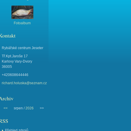
Fotoalbum
Kontakt
Rybářské centrum Jeseter
Tř.Kpt.Jaroše 17
Karlovy Vary-Dvory
36005
+420608644446
richard.holuska@seznam.cz
Archiv
<<
srpen /
2026
>>
RSS
Přehled zdrojů