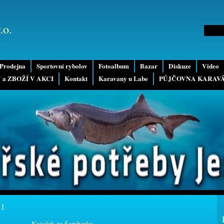
.o.
Prodejna
Sportovní rybolov
Fotoalbum
Bazar
Diskuze
Video
 a ZBOŽÍ V AKCI
Kontakt
Karavany u Labe
PŮJČOVNA KARAV
11
Koiaček ze Šemberku