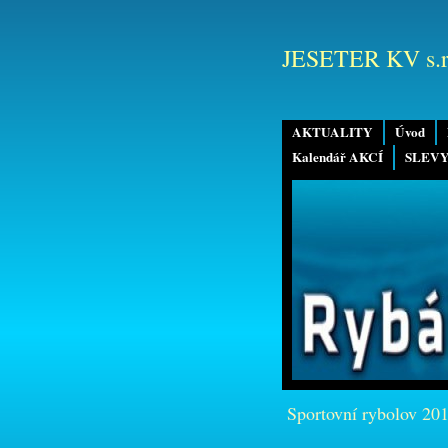
JESETER KV s.r
AKTUALITY
Úvod
Kalendář AKCÍ
SLEVY
Sportovní rybolov 20