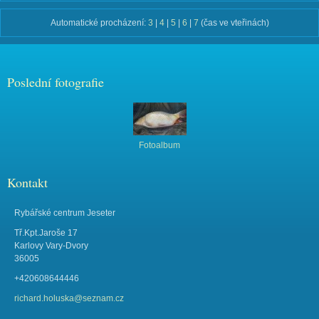
Automatické procházení:
3
|
4
|
5
|
6
|
7
(čas ve vteřinách)
Poslední fotografie
Fotoalbum
Kontakt
Rybářské centrum Jeseter
Tř.Kpt.Jaroše 17
Karlovy Vary-Dvory
36005
+420608644446
richard.holuska@seznam.cz