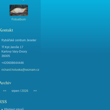
Fotoalbum
Kontakt
Rybářské centrum Jeseter
Tř.Kpt.Jaroše 17
Karlovy Vary-Dvory
36005
+420608644446
richard.holuska@seznam.cz
Archiv
<<
srpen /
2026
>>
RSS
Přehled zdrojů