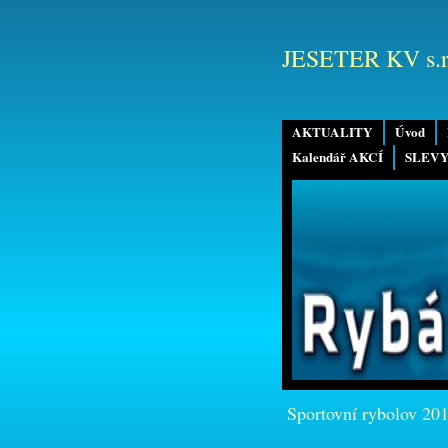
JESETER KV s.r
AKTUALITY
Úvod
Kalendář AKCÍ
SLEVY
Sportovní rybolov 20