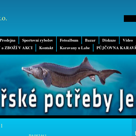
.o.
Prodejna
Sportovní rybolov
Fotoalbum
Bazar
Diskuze
Video
 a ZBOŽÍ V AKCI
Kontakt
Karavany u Labe
PŮJČOVNA KARAV
11
PA083461