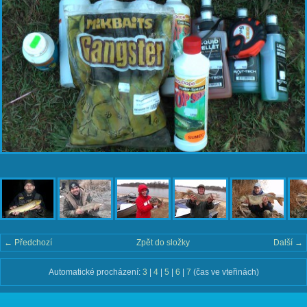
← Předchozí
Zpět do složky
Další →
Automatické procházení:
3
|
4
|
5
|
6
|
7
(čas ve vteřinách)