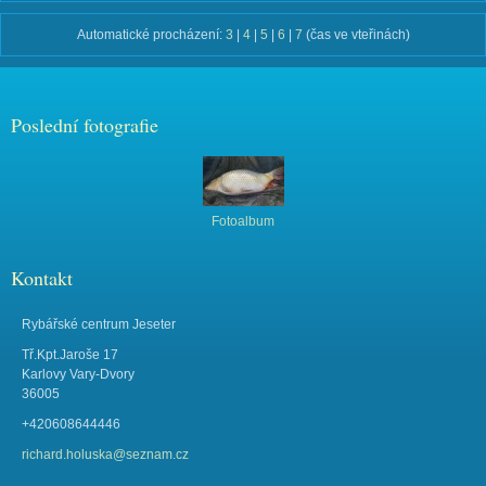
Automatické procházení:
3
|
4
|
5
|
6
|
7
(čas ve vteřinách)
Poslední fotografie
Fotoalbum
Kontakt
Rybářské centrum Jeseter
Tř.Kpt.Jaroše 17
Karlovy Vary-Dvory
36005
+420608644446
richard.holuska@seznam.cz